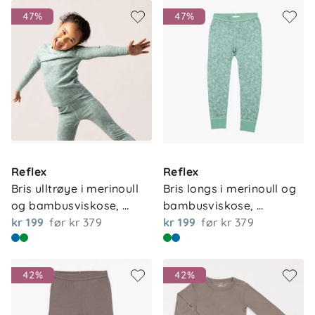
47%
47%
Tilbehør klær
(182)
Solbriller
(19)
Festdrakt og pentøy
(73)
Kjoler
(23)
Junior 146-164 cm
(5)
Badetøy og UV-klær
(29)
Reflex
Reflex
Bris ulltrøye i merinoull 
Bris longs i merinoull og 
og bambusviskose, 
bambusviskose, 
pale…
kr 199
før
kr 379
palegre…
kr 199
før
kr 379
42%
42%