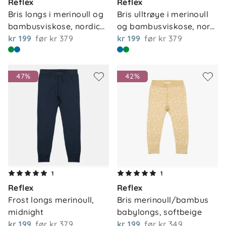
Reflex
Reflex
Bris longs i merinoull og 
Bris ulltrøye i merinoull 
bambusviskose, nordic…
og bambusviskose, nor…
kr 199
før
kr 379
kr 199
før
kr 379
47%
42%
1
1
Reflex
Reflex
Frost longs merinoull, 
Bris merinoull/bambus 
midnight
babylongs, softbeige
kr 199
før
kr 379
kr 199
før
kr 349