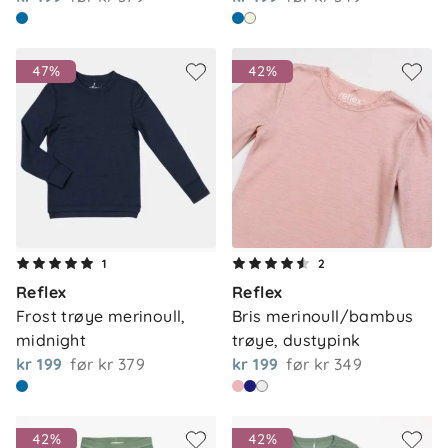
47%
42%
1
2
Reflex
Reflex
Frost trøye merinoull, 
Bris merinoull/bambus 
midnight
trøye, dustypink
kr 199
før
kr 379
kr 199
før
kr 349
42%
42%