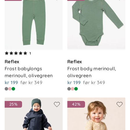
1
Reflex
Reflex
Frost babylongs 
Frost body merinoull, 
merinoull, olivegreen
olivegreen
kr 199
før
kr 349
kr 199
før
kr 349
25%
42%