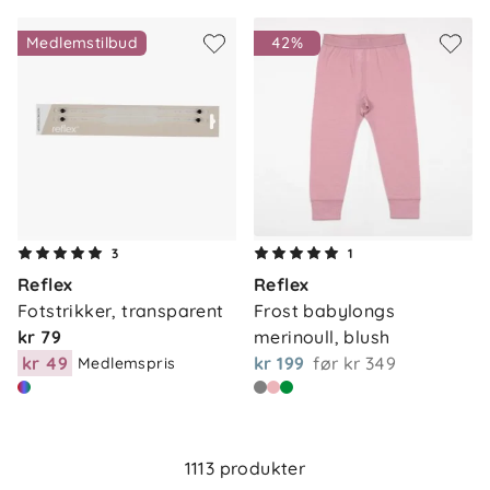
Medlemstilbud
42%
3
1
Reflex
Reflex
Fotstrikker, transparent
Frost babylongs 
kr 79
merinoull, blush
kr 49
kr 199
før
kr 349
Medlemspris
Om oss
Kontakt oss
Våre butikker
Frakt og levering
1113 produkter
Vårt samfunnsansvar
Retur og reklamasjon