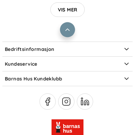
Jobbe i Barnas Hus
VIS MER
Salgsbetingelser
Barnas Hus bedrift
Prismatch
Kontaktpersoner
Informasjonskapsler
Personvern
Ofte stilte spørsmål
Bedriftsinformasjon
Størrelsesguider
Elektronisk avfall
Kundeservice
Om Klarna
Medlemsfordeler
Barnas Hus Kundeklubb
Medlemsvilkår