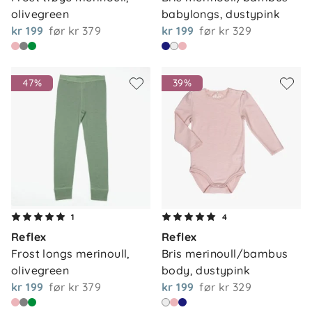
olivegreen
babylongs, dustypink
kr 199
før
kr 379
kr 199
før
kr 329
47%
39%
1
4
Reflex
Reflex
Frost longs merinoull, 
Bris merinoull/bambus 
olivegreen
body, dustypink
kr 199
før
kr 379
kr 199
før
kr 329