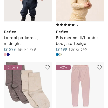
2
Reflex
Reflex
Lærdal parkdress, 
Bris merinoull/bambus 
midnight
body, softbeige
kr 599
før
kr 799
kr 199
før
kr 349
3 for 2
42%