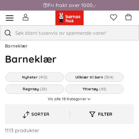
Fri frakt over 1000,-
Barneklær
Barneklær
Nyheter
(412)
Ullklær til barn
(304)
Regntøy
(26)
Yttertøy
(43)
Vis alle
18
Kategorier
Fleece
(38)
Bambus
(39)
Babyklær
(175)
Body
(110)
SORTER
FILTER
VELG
SORTERINGSREKKEFØLGE
Overdeler
(134)
Underdeler
(149)
1113 produkter
Sokker og strømpebukser
(173)
Undertøy og nattøy
(28)