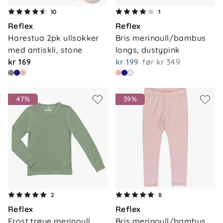
10
1
Reflex
Reflex
Harestua 2pk ullsokker 
Bris merinoull/bambus 
med antiskli, stone
longs, dustypink
kr 169
kr 199
før
kr 349
47%
39%
2
8
Reflex
Reflex
Frost trøye merinoull, 
Bris merinoull/bambus 