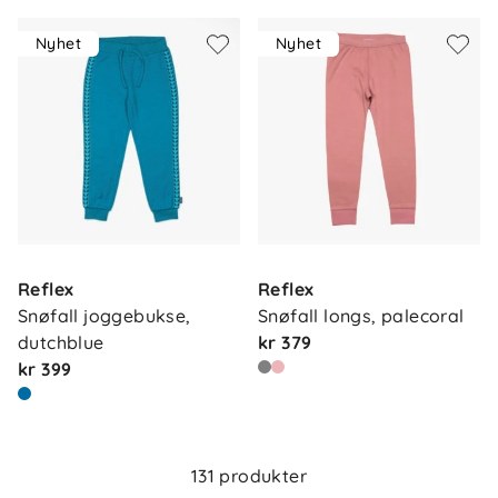
Nyhet
Nyhet
Reflex
Reflex
Snøfall joggebukse, 
Snøfall longs, palecoral
dutchblue
kr 379
kr 399
Om oss
Kontakt oss
Våre butikker
Frakt og levering
131 produkter
Vårt samfunnsansvar
Retur og reklamasjon