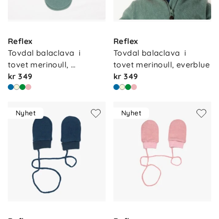
Reflex
Reflex
Tovdal balaclava  i 
Tovdal balaclava  i 
tovet merinoull, 
tovet merinoull, everblue
olivegre…
kr 349
kr 349
Nyhet
Nyhet