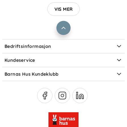
Jobbe i Barnas Hus
VIS MER
Salgsbetingelser
Barnas Hus bedrift
Prismatch
Kontaktpersoner
Informasjonskapsler
Personvern
Ofte stilte spørsmål
Bedriftsinformasjon
Størrelsesguider
Elektronisk avfall
Kundeservice
Om Klarna
Medlemsfordeler
Barnas Hus Kundeklubb
Medlemsvilkår