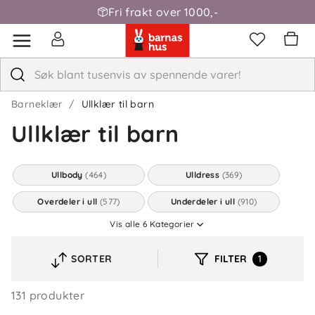
Fri frakt over 1000,-
Barneklær
Ullklær til barn
Ullklær til barn
Ullbody
(464)
Ulldress
(369)
Overdeler i ull
(577)
Underdeler i ull
(910)
Vis alle
6
Kategorier
Tilbehør ull
(846)
Mellomlagsull
(47)
SORTER
FILTER
1
VELG
SORTERINGSREKKEFØLGE
131 produkter