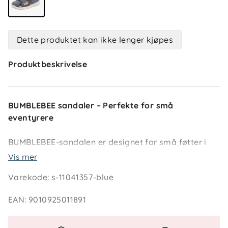
Dette produktet kan ikke lenger kjøpes
Produktbeskrivelse
BUMBLEBEE sandaler – Perfekte for små
eventyrere
BUMBLEBEE-sandalen er designet for små føtter i
bevegelse. Med sin lukkede tå, lettvektsåle og
Vis mer
justerbare borrelåsfester, gir den både beskyttelse
Varekode
:
s-11041357-blue
og frihet for barn som utforsker verden.
EAN
:
9010925011891
Gode grunner til å velge BUMBLEBEE sandaler: