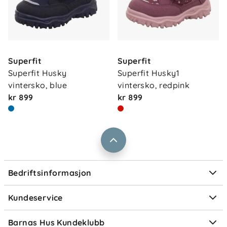
Om oss
Kontakt oss
Superfit
Superfit
Våre butikker
Frakt og levering
Superfit Husky 
Superfit Husky1 
Vårt samfunnsansvar
vintersko, blue
vintersko, redpink
Retur og reklamasjon
kr 899
kr 899
Jobbe i Barnas Hus
Salgsbetingelser
Barnas Hus bedrift
Prismatch
Kontaktpersoner
Informasjonskapsler
Personvern
Ofte stilte spørsmål
Bedriftsinformasjon
Størrelsesguider
Elektronisk avfall
Kundeservice
Om Klarna
Medlemsfordeler
Barnas Hus Kundeklubb
Medlemsvilkår