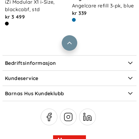
iZi Modular X1 i-Size, 
Angelcare refill 3-pk, blue
Vårt samfunnsansvar
blackcabf, std
Retur og reklamasjon
kr 339
kr 3 499
Jobbe i Barnas Hus
Salgsbetingelser
Barnas Hus bedrift
Prismatch
Kontaktpersoner
Informasjonskapsler
Personvern
Ofte stilte spørsmål
Bedriftsinformasjon
Størrelsesguider
Elektronisk avfall
Kundeservice
Om Klarna
Medlemsfordeler
Barnas Hus Kundeklubb
Medlemsvilkår