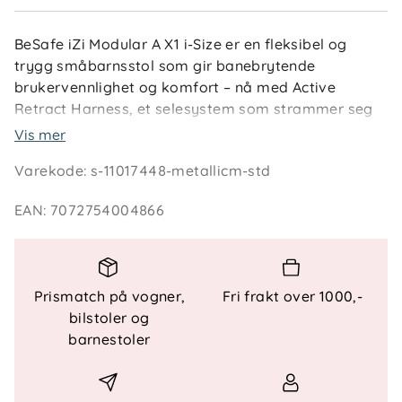
BeSafe iZi Modular A X1 i-Size er en fleksibel og
trygg småbarnsstol som gir banebrytende
brukervennlighet og komfort – nå med Active
Retract Harness, et selesystem som strammer seg
selv for korrekt sikring hver gang.
Vis mer
Varekode
:
s-11017448-metallicm-std
Stolen kan brukes både bakovervendt (61–105 cm)
og fremovervendt (88–105 cm), og har fått flere
EAN
:
7072754004866
forbedringer sammenlignet med tidligere modeller:
bedre luftgjennomstrømning med 3D Mesh,
forbedret sidebeskyttelse med slide-on SIP+, og
ergonomiske skulderputer for bedre
Prismatch på vogner,
Fri frakt over 1000,-
bevegelsesfrihet.
bilstoler og
barnestoler
Funksjonelle detaljer
Bruk: Bakovervendt 61–105 cm /