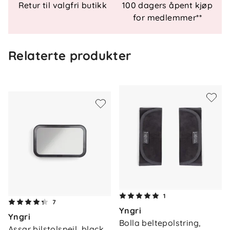
Retur til valgfri butikk
100 dagers åpent kjøp
Fremovervendt 88–105 cm
for medlemmer**
Montering: Kun med Isofix
Sele: 5-punkts internsele med Magnetic Belt
Assistants™
Relaterte produkter
Justering: 10-trinns hodestøtte, justerbare
hvilestillinger
Komfort: Two-Fit Cushions™, Ergo-Move
Shoulder Pads™
Sidebeskyttelse: SIP og SIP+ med slide-on-
design
Ventilasjon: 3D Mesh + bakpanel med
luftgjennomstrømning
Modulsystem: Passer på iZi Modular i-Size-
base (base kjøpes separat)
1
7
Spesifikasjoner
Yngri
Yngri
Bolla beltepolstring, 
Maksvekt: 18 kg
Assar bilstolspeil, black