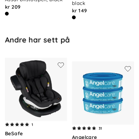
black
Vekt stol + base: 15 kg
kr 209
kr 149
Dimensjoner stol + base: 74 x 44 x 53 cm
Dimensjoner stol: 60 x 44 x 50 cm (lav
hodestøtte)
Høyde med høy hodestøtte: 65 cm
Andre har sett på
Viktig anbefaling
Bakovervendt sikring er fem ganger sikrere enn
fremovervendt. Barnas Hus anbefaler bakovervendt
bruk så lenge som mulig, helst til barnet er minst 4
år.
Om oss
1
Kontakt oss
31
BeSafe
Våre butikker
Angelcare
Frakt og levering