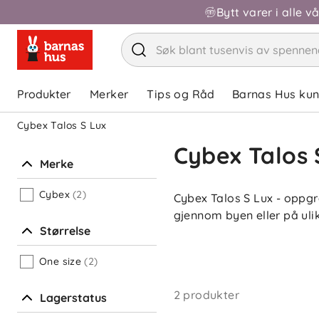
Bytt varer i alle v
Produkter
Merker
Tips og Råd
Barnas Hus ku
Cybex Talos S Lux
Cybex Talos 
Merke
Cybex
(2)
Cybex Talos S Lux - oppgr
gjennom byen eller på ulik
Størrelse
One size
(2)
2 produkter
Lagerstatus