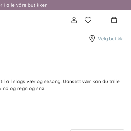
r i alle våre butikker
Velg butikk
l all slags vær og sesong. Uansett vær kan du trille
vind og regn og snø.