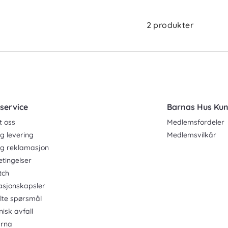
2 produkter
service
Barnas Hus Ku
t oss
Medlemsfordeler
g levering
Medlemsvilkår
og reklamasjon
etingelser
tch
asjonskapsler
ilte spørsmål
nisk avfall
rna