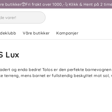
åre butikker
Fri frakt over 1000,-
Klikk & Hent på 2 time
ndeklubb
Våre butikker
Kampanjer
S Lux
adert og enda bedre! Talos er den perfekte barnevognen ti
e terreng, mens barnet er fullstendig beskyttet mot sol, 