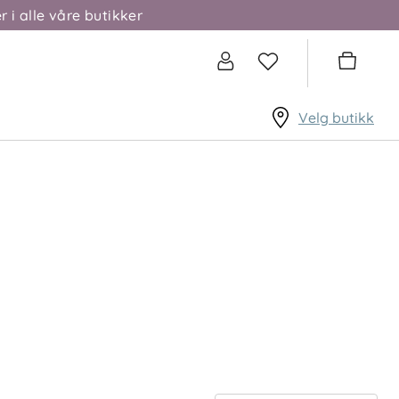
r i alle våre butikker
Velg butikk