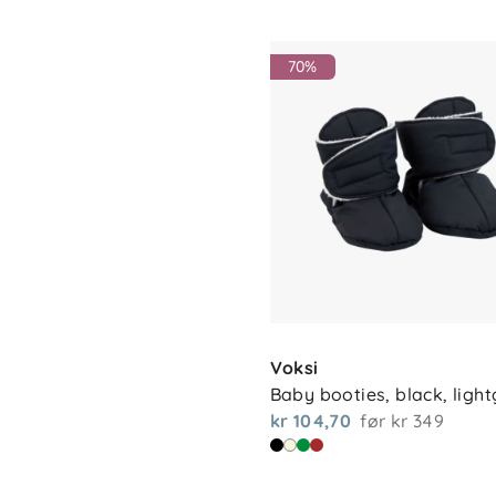
70%
Voksi
Baby booties, black, ligh
kr 104,70
før
kr 349