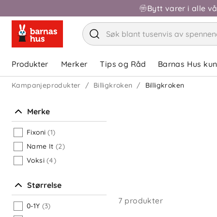
Bytt varer i alle v
Produkter
Merker
Tips og Råd
Barnas Hus ku
Kampanjeprodukter
Billigkroken
Billigkroken
Merke
Fixoni
(1)
Name It
(2)
Voksi
(4)
Størrelse
7 produkter
0-1Y
(3)