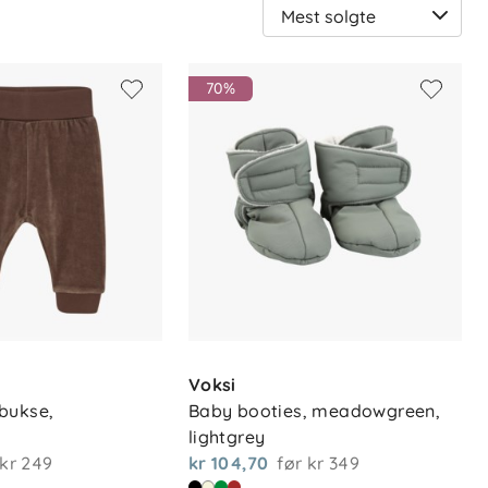
Ve
sor
70%
Voksi
bukse, 
Baby booties, meadowgreen, 
lightgrey
kr 249
kr 104,70
før
kr 349