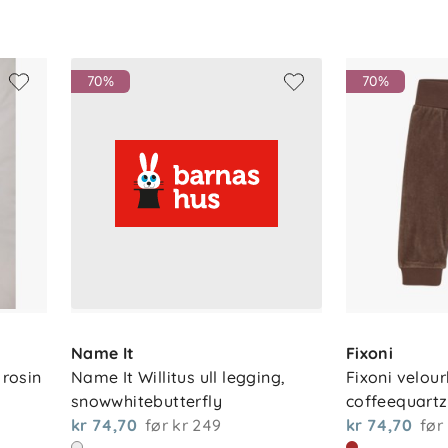
70%
70%
Name It
Fixoni
 rosin
Name It Willitus ull legging, 
Fixoni velour
snowwhitebutterfly
coffeequartz
kr 74,70
før
kr 249
kr 74,70
før