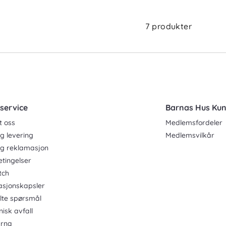
7 produkter
service
Barnas Hus Ku
t oss
Medlemsfordeler
g levering
Medlemsvilkår
og reklamasjon
etingelser
tch
asjonskapsler
ilte spørsmål
nisk avfall
rna