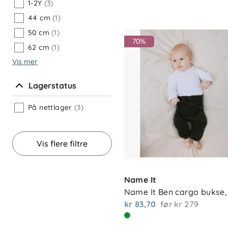
1-2Y
(3)
44 cm
(1)
50 cm
(1)
70%
62 cm
(1)
Vis mer
Lagerstatus
På nettlager
(3)
Vis flere filtre
Name It
Name It Ben cargo bukse,
kr 83,70
før
kr 279