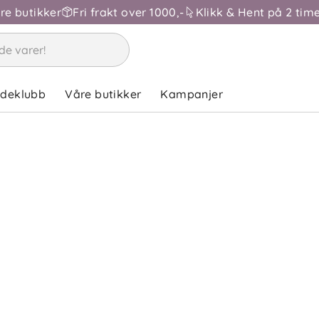
åre butikker
Fri frakt over 1000,-
Klikk & Hent på 2 time
ndeklubb
Våre butikker
Kampanjer