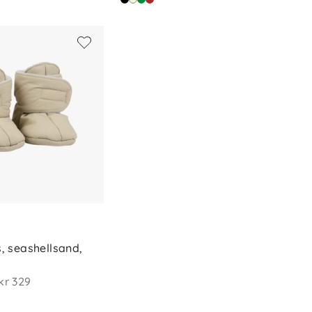
, seashellsand, 
kr 329