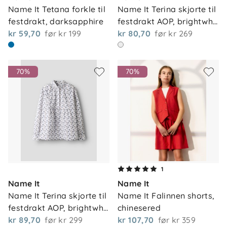
Name It Tetana forkle til 
Name It Terina skjorte til 
festdrakt, darksapphire
festdrakt AOP, brightwh…
kr 59,70
før
kr 199
kr 80,70
før
kr 269
70%
70%
1
Name It
Name It
Name It Terina skjorte til 
Name It Falinnen shorts, 
Om oss
Kontakt oss
festdrakt AOP, brightwh…
chinesered
Våre butikker
kr 89,70
før
kr 299
kr 107,70
før
kr 359
Frakt og levering