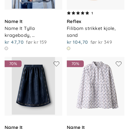
1
Name It
Reflex
Name It Tylla 
Filibom strikket kjole, 
kragebody, 
sand
whitealyssum…
kr 47,70
før
kr 159
kr 104,70
før
kr 349
70%
70%
Name It
Name It