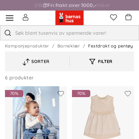
Bytt varer i alle våre butikker
Fri frakt over 1000,-
Kampanjeprodukter
Barneklær
Festdrakt og pentøy
SORTER
FILTER
VELG
SORTERINGSREKKEFØLGE
6 produkter
70%
70%