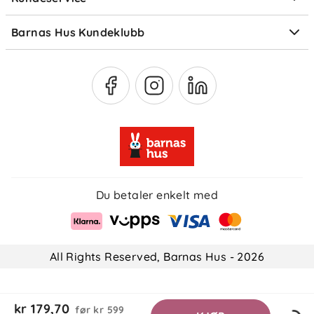
Om Klarna
Medlemsfordeler
Barnas Hus Kundeklubb
Medlemsvilkår
Du betaler enkelt med
All Rights Reserved, Barnas Hus - 2026
kr 179,70
før
kr 599