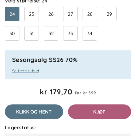
Velg størrelse
:
24
24
25
26
27
28
29
30
31
32
33
34
Sesongsalg SS26 70%
5.0
5
4
Se flere tilbud
3
2
basert på 1 anmeldelse
1
kr 179,70
før
kr 599
Filtrer etter
KLIKK OG HENT
KJØP
Anmeldelser (1)
Lagerstatus:
Feven
Bekreftet kjøper