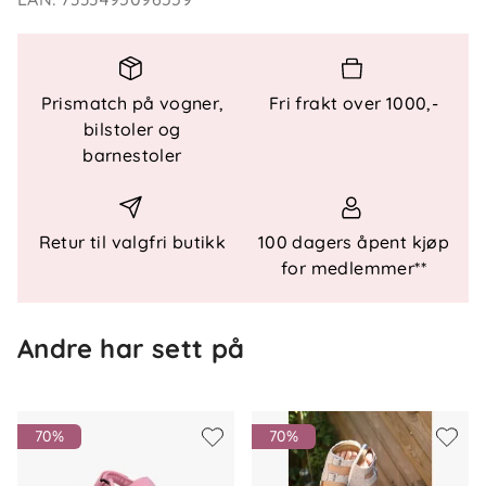
støtdemping, slik at barnet får god komfort og
støtte gjennom hele dagen.
Teknisk informasjon
Prismatch på vogner,
Fri frakt over 1000,-
bilstoler og
Enkel justering med borrelås
barnestoler
Overdel i resirkulert materiale
Mykt tekstilfôr
Fotbedd med latexkjerne for støtdemping
Lett yttersåle med godt grep
Retur til valgfri butikk
100 dagers åpent kjøp
Ikke vanntett
for medlemmer**
Materiale
Andre har sett på
Overdel: Resirkulert materiale
Fôr: Tekstil
Innersåle: Mockalær
70%
70%
Yttersåle: EVA med gummi