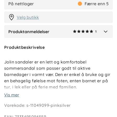
F
På nettlager
Færre enn 5
2 dager siden
Velg butikk
Produktanmeldelser
1
Verified by Trustvoice
Produktbeskrivelse
Jolin sandaler er en lett og komfortabel
sommersandal som passer godt til aktive
barnedager i varmt vær. Den er enkel å bruke og gir
en behagelig følelse mot foten, enten barnet er på
tur, i lek eller på ferie med familien.
Vis mer
Borrelåslukking gjør sandalen lett å ta av og på,
Varekode
:
s-11049099-pinksilver
samtidig som passformen kan justeres godt rundt
foten. Den myke fotbeddkonstruksjonen gir ekstra
EAN
:
7333495096559