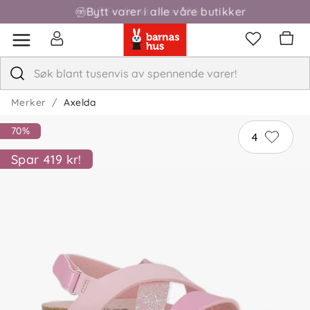
Bytt varer i alle våre butikker
Fri frakt over 1000,-
Merker
Axelda
70%
4
Spar 419 kr!