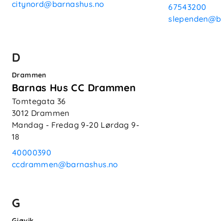
citynord@barnashus.no
67543200
slependen@b
D
Drammen
Barnas Hus CC Drammen
Tomtegata 36
3012
Drammen
Mandag - Fredag
9-20
Lørdag
9-
18
40000390
ccdrammen@barnashus.no
G
Gjøvik