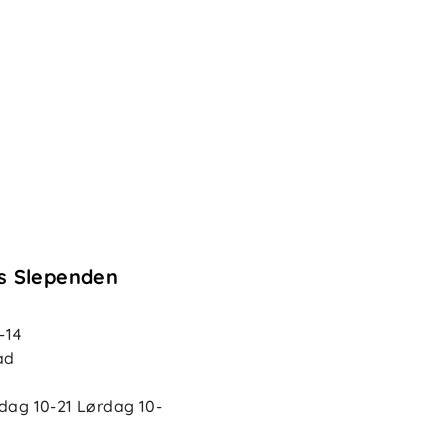
s Slependen
-14
ad
edag
10-21
Lørdag
10-