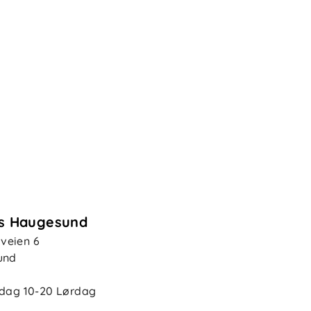
s Haugesund
eien 6
und
edag
10-20
Lørdag