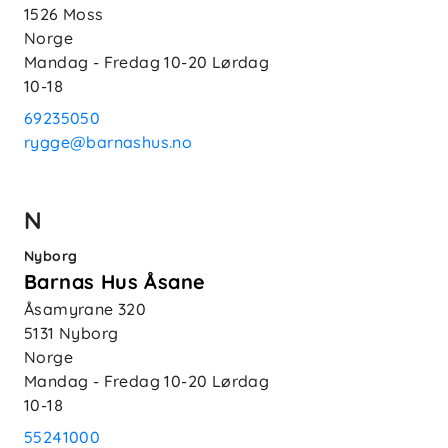
1526
Moss
Norge
Mandag - Fredag
10-20
Lørdag
10-18
69235050
rygge@barnashus.no
N
Nyborg
Barnas Hus Åsane
Åsamyrane 320
5131
Nyborg
Norge
Mandag - Fredag
10-20
Lørdag
10-18
55241000