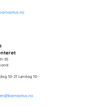
arnashus.no
s
enteret
31-35
nsand
edag
10-21
Lørdag
10-
ken@barnashus.no