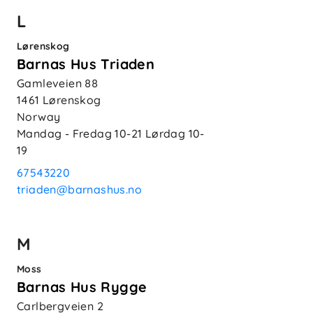
L
Lørenskog
Barnas Hus Triaden
Gamleveien 88
1461
Lørenskog
Norway
Mandag - Fredag
10-21
Lørdag
10-
19
67543220
triaden@barnashus.no
M
Moss
Barnas Hus Rygge
Carlbergveien 2