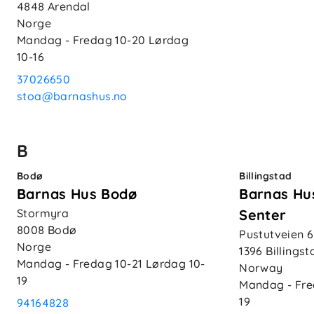
4848
Arendal
Norge
Mandag - Fredag
10-20
Lørdag
10-16
37026650
stoa@barnashus.no
B
Bodø
Billingstad
Barnas Hus Bodø
Barnas Hu
Stormyra
Senter
8008
Bodø
Pustutveien 6
Norge
1396
Billingst
Mandag - Fredag
10-21
Lørdag
10-
Norway
19
Mandag - Fr
19
94164828