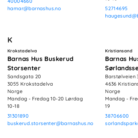
40004660
hamar@barnashus.no
52714695
haugesund@b
K
Krokstadelva
Kristiansand
Barnas Hus Buskerud
Barnas Hu
Storsenter
Sørlandss
Sandsgata 20
Barstølveien 
3055
Krokstadelva
4636
Kristia
Norge
Norge
Mandag - Fredag
10-20
Lørdag
Mandag - Fr
10-18
19
31301890
38706600
buskerud.storsenter@barnashus.no
sorlandspar