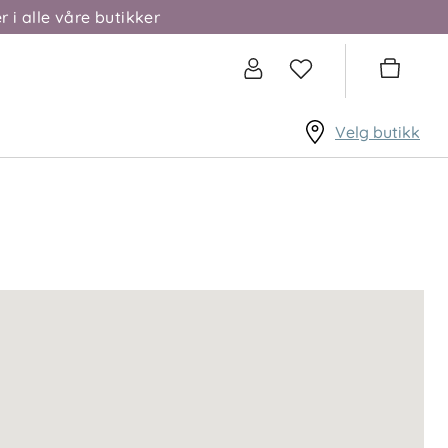
r i alle våre butikker
Velg butikk