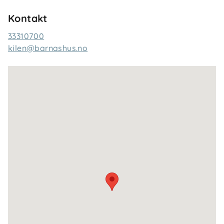
Kontakt
33310700
kilen@barnashus.no