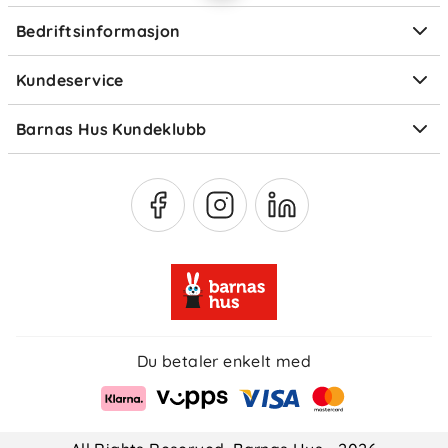
Ofte stilte spørsmål
Bedriftsinformasjon
Størrelsesguider
Elektronisk avfall
Kundeservice
Om Klarna
Medlemsfordeler
Barnas Hus Kundeklubb
Medlemsvilkår
Du betaler enkelt med