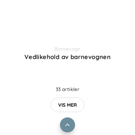
Barnevogn
Vedlikehold av barnevognen
Om oss
Kontakt oss
Våre butikker
Frakt og levering
33 artikler
Vårt samfunnsansvar
Retur og reklamasjon
Jobbe i Barnas Hus
VIS MER
Salgsbetingelser
Barnas Hus bedrift
Prismatch
Kontaktpersoner
Informasjonskapsler
Personvern