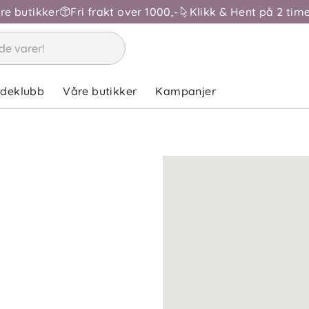
åre butikker
Fri frakt over 1000,-
Klikk & Hent på 2 time
ndeklubb
Våre butikker
Kampanjer