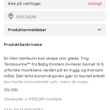
BM
Ikke på nettlager
Utsolgt
I dag
Velg butikk
Produktanmeldelser
Verified by Trustvoice
Produktbeskrivelse
En liten tamburin kan skape stor glede. Tiny
Tambourine™ fra Baby Einstein inviterer barnet til å
utforske musikkens verden på en trygg og morsom
måte. Den lette konstruksjonen gjør at barnet enkelt
kan holde instrumentet selv, mens de myke,
dempede lydene gir musikalsk lek uten å bli for
Vis mer
høylytt.
Varekode
:
s-11032281-multiple
Tamburinen har tre babysikre bjeller og fargerike
perler som beveger seg i takt med rytmen – perfekt
EAN
:
0074451129252