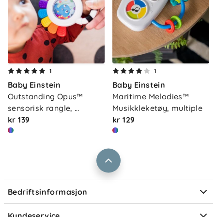
Merke: Baby Einstein
Om oss
1
1
Kontakt oss
Baby Einstein
Baby Einstein
Våre butikker
Frakt og levering
Outstanding Opus™ 
Maritime Melodies™ 
Vårt samfunnsansvar
sensorisk rangle, 
Musikkleketøy, multiple
Retur og reklamasjon
multipl…
kr 139
kr 129
Jobbe i Barnas Hus
Salgsbetingelser
Barnas Hus bedrift
Prismatch
Kontaktpersoner
Informasjonskapsler
Personvern
Ofte stilte spørsmål
Bedriftsinformasjon
Størrelsesguider
Elektronisk avfall
Kundeservice