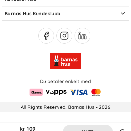
Om Klarna
Medlemsfordeler
Barnas Hus Kundeklubb
Medlemsvilkår
Du betaler enkelt med
All Rights Reserved, Barnas Hus - 2026
kr 109