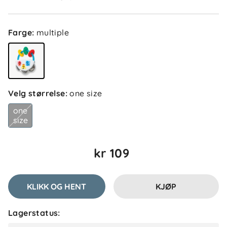
Farge
:
multiple
Velg størrelse
:
one size
5.0
5
one
4
size
3
2
basert på 1 anmeldelse
1
kr 109
Filtrer etter
KLIKK OG HENT
KJØP
Anmeldelser (1)
Lagerstatus:
Bedrie M
Bekreftet kjøper