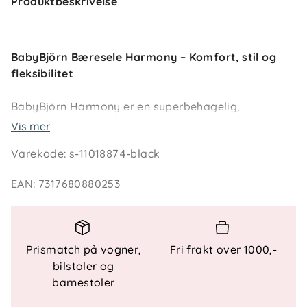
Produktbeskrivelse
BabyBjörn Bæresele Harmony – Komfort, stil og
fleksibilitet
BabyBjörn Harmony er en superbehagelig,
supermyk og superstilig bæresele laget av
Vis mer
luksuriøst mesh for optimal pusteevne. Den
Varekode
:
s-11018874-black
ergonomiske utformingen sikrer komfort for både
deg og barnet, uansett hvilken bæreposisjon du
EAN
:
7317680880253
velger.
Med fire bæreposisjoner – nyfødt, innovervendt,
utovervendt og på ryggen – vokser Harmony med
Prismatch på vogner,
Fri frakt over 1000,-
barnet ditt. Utovervendt bæring anbefales fra ca. 5
bilstoler og
måneders alder, når barnet kan holde hodet oppe
barnestoler
selv, mens ryggbæring er ideell fra ett års alder.