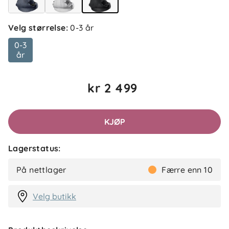
Velg størrelse
:
0-3 år
0-3
år
kr 2 499
KJØP
Lagerstatus:
På nettlager
Færre enn 10
Velg butikk