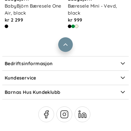
Våre butikker
Frakt og levering
BabyBjörn Bæresele One 
Bæresele Mini - Vevd, 
Vårt samfunnsansvar
Air, black
black
Retur og reklamasjon
kr 2 299
kr 999
Jobbe i Barnas Hus
Salgsbetingelser
Barnas Hus bedrift
Prismatch
Kontaktpersoner
Informasjonskapsler
Personvern
Ofte stilte spørsmål
Bedriftsinformasjon
Størrelsesguider
Elektronisk avfall
Kundeservice
Om Klarna
Medlemsfordeler
Barnas Hus Kundeklubb
Medlemsvilkår