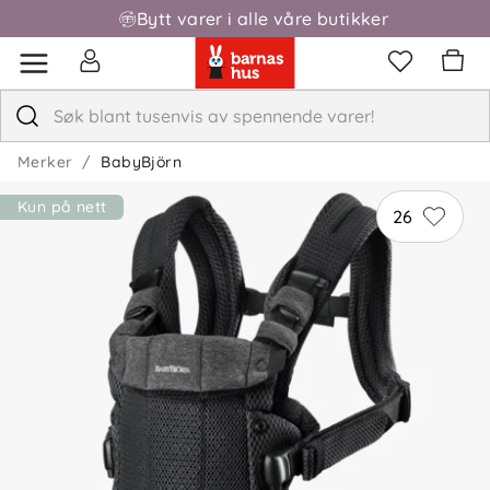
Bytt varer i alle våre butikker
Fri frakt over 1000,-
Merker
BabyBjörn
Kun på nett
26