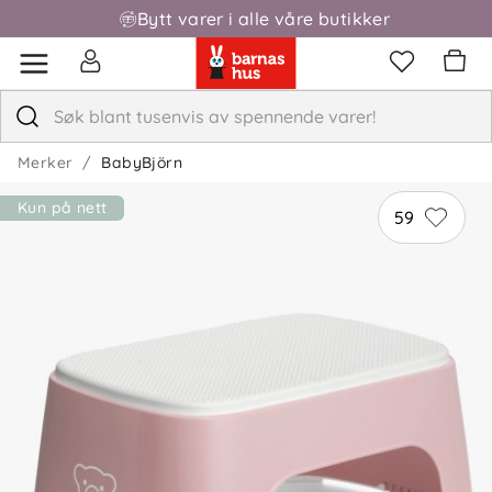
Bytt varer i alle våre butikker
Fri frakt over 1000,-
Merker
BabyBjörn
Kun på nett
59