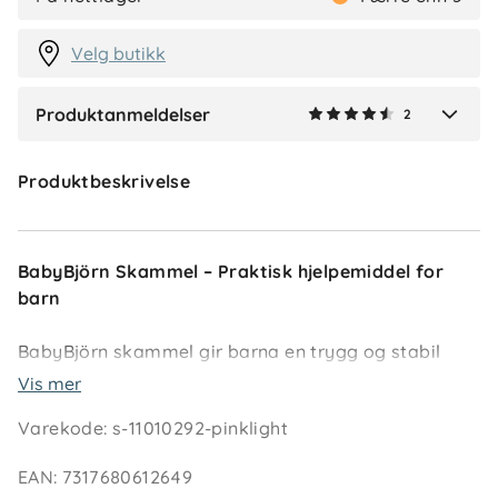
2 måneder siden
Velg butikk
Produktanmeldelser
2
Verified by Trustvoice
Produktbeskrivelse
BabyBjörn Skammel – Praktisk hjelpemiddel for
barn
BabyBjörn skammel gir barna en trygg og stabil
plattform for å nå opp til vasken eller toalettet.
Vis mer
Perfekt for daglige aktiviteter som å vaske hender
Varekode
:
s-11010292-pinklight
eller pusse tenner. Den sklisikre overflaten gir godt
grep selv for våte føtter, mens brede gummilister på
EAN
:
7317680612649
undersiden sikrer at skammelen står stødig på