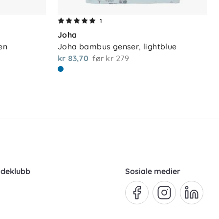
1
Joha
en
Joha bambus genser, lightblue
kr 83,70
før
kr 279
ndeklubb
Sosiale medier