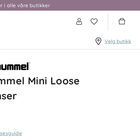
r i alle våre butikker
Velg butikk
mmel Mini Loose
nser
lsesguide