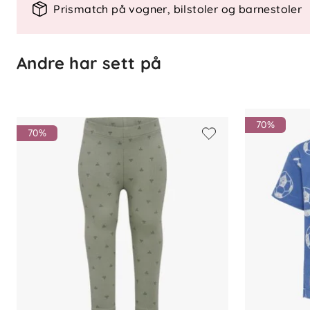
Prismatch på vogner, bilstoler og barnestoler
Mykt jerseystoff
Stripete mønster
Andre har sett på
Polokrage med kort knapplukking
Lange ermer
Løs passform
70%
Materiale
70%
100 % økologisk bomull
Vedlikehold
Vaskes i maskin på 40 grader. Skal ikke 
lav temperatur, og bør ikke renses for å