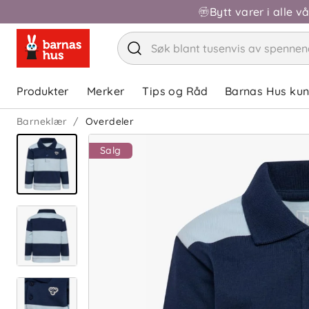
Bytt varer i alle v
Produkter
Merker
Tips og Råd
Barnas Hus ku
Barneklær
Overdeler
Salg