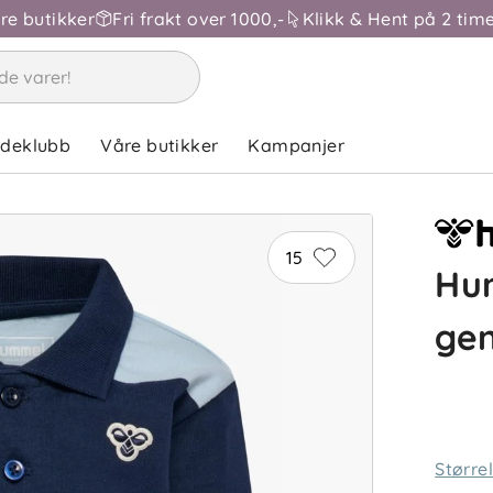
åre butikker
Fri frakt over 1000,-
Klikk & Hent på 2 time
ndeklubb
Våre butikker
Kampanjer
15
Hu
ge
Større