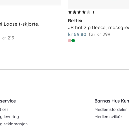
1
Reflex
 Loose t-skjorte, 
JR halfzip fleece, mossgre
kr 59,80
før
kr 299
r
kr 219
service
Barnas Hus Ku
t oss
Medlemsfordeler
g levering
Medlemsvilkår
og reklamasjon