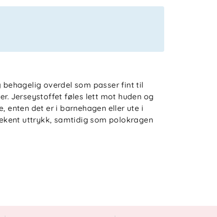
g behagelig overdel som passer fint til
er. Jerseystoffet føles lett mot huden og
, enten det er i barnehagen eller ute i
 lekent uttrykk, samtidig som polokragen
lse uten å stramme, og de lange ermene
er. Den korte knapplukningen i halsen gjør
 hummel-bie på brystet gir en diskret og