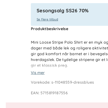
Sesongsalg SS26 70%
Se flere tilbud
Produktbeskrivelse
Mini Loose Stripe Polo Shirt er en myk o
dager med både lek og roligere aktivitet
gir god komfort når barnet er i bevegelse
hverdagslek. De tydelige stripene gir et
gir et klassisk preg.
Vis mer
Den løse passformen gir rom for bevege
Varekode
:
s-11048559-dressblues
gjør genseren godt egnet når været skift
plagget enkelt å ta av og på. En brodert
EAN
:
5715819187556
gjennomført detalj.
Teknisk informasjon