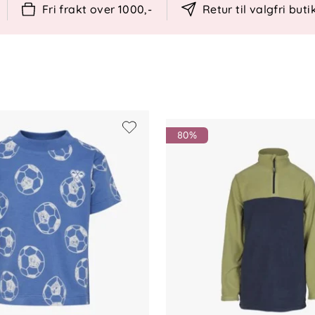
Fri frakt over 1000,-
Retur til valgfri buti
80%
blekes eller tørketromles. Kan strykes på
 bevare stoff og fasong.