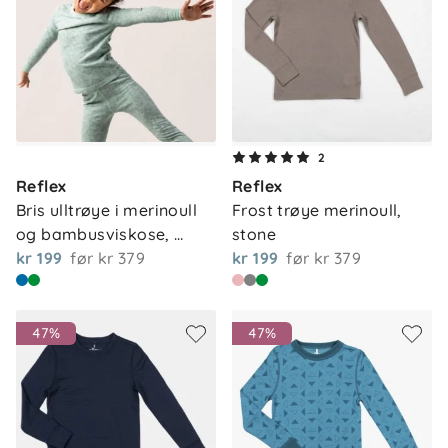
2
Reflex
Reflex
Bris ulltrøye i merinoull 
Frost trøye merinoull, 
og bambusviskose, 
stone
pale…
kr 199
før
kr 379
kr 199
før
kr 379
47%
47%