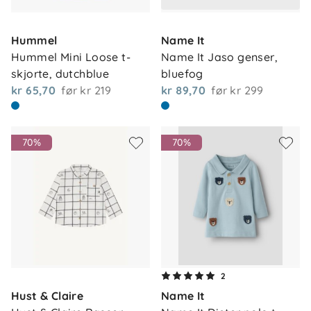
Hummel
Name It
Hummel Mini Loose t-
Name It Jaso genser, 
skjorte, dutchblue
bluefog
kr 65,70
før
kr 219
kr 89,70
før
kr 299
70%
70%
2
Hust & Claire
Name It