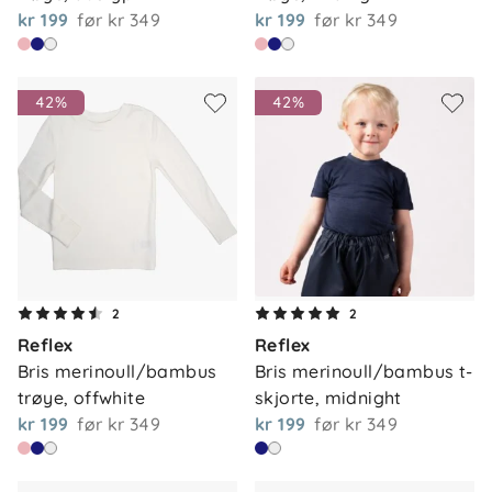
kr 199
før
kr 349
kr 199
før
kr 349
42%
42%
2
2
Reflex
Reflex
Bris merinoull/bambus 
Bris merinoull/bambus t-
trøye, offwhite
skjorte, midnight
kr 199
før
kr 349
kr 199
før
kr 349