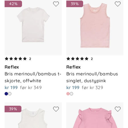
42%
39%
2
2
Reflex
Reflex
Bris merinoull/bambus t-
Bris merinoull/bambus 
skjorte, offwhite
singlet, dustypink
kr 199
før
kr 349
kr 199
før
kr 329
39%