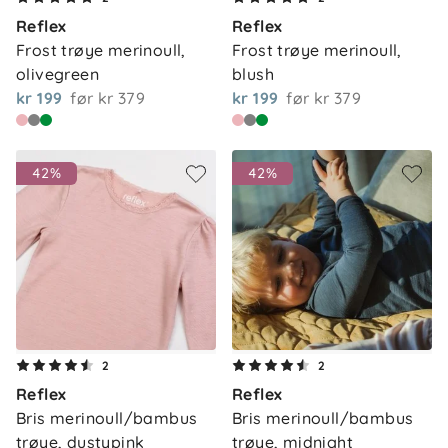
Reflex
Reflex
Frost trøye merinoull, 
Frost trøye merinoull, 
olivegreen
blush
kr 199
før
kr 379
kr 199
før
kr 379
42%
42%
2
2
Reflex
Reflex
Bris merinoull/bambus 
Bris merinoull/bambus 
trøye, dustypink
trøye, midnight