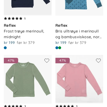
1
Reflex
Reflex
Frost trøye merinoull, 
Bris ulltrøye i merinoull 
midnight
og bambusviskose, nor…
kr 199
før
kr 379
kr 199
før
kr 379
47%
47%
2
2