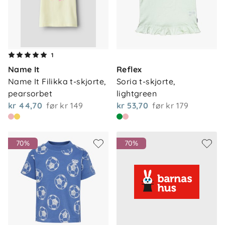
1
Name It
Reflex
Name It Filikka t-skjorte, 
Soria t-skjorte, 
pearsorbet
lightgreen
kr 44,70
før
kr 149
kr 53,70
før
kr 179
70%
70%