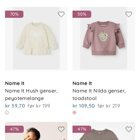
70%
50%
Name It
Name It
Name It Hush genser, 
Name It Nilda genser, 
peyotemelange
toadstool
kr 59,70
før
kr 199
kr 109,50
før
kr 219
47%
47%