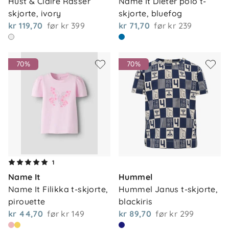
Hust & Claire Rasser 
Name It Dieter polo t-
skjorte, ivory
skjorte, bluefog
kr 119,70
før
kr 399
kr 71,70
før
kr 239
70%
70%
1
Name It
Hummel
Name It Filikka t-skjorte, 
Hummel Janus t-skjorte, 
pirouette
blackiris
kr 44,70
før
kr 149
kr 89,70
før
kr 299