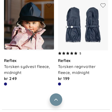
Om oss
5
Kontakt oss
Reflex
Reflex
Våre butikker
Frakt og levering
Torsken sydvest fleece, 
Torsken regnvotter 
Vårt samfunnsansvar
midnight
fleece, midnight
Retur og reklamasjon
kr 249
kr 199
Jobbe i Barnas Hus
Salgsbetingelser
Barnas Hus bedrift
Prismatch
Kontaktpersoner
Informasjonskapsler
Personvern
Ofte stilte spørsmål