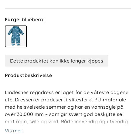
Farge
:
blueberry
Dette produktet kan ikke lenger kjøpes
Produktbeskrivelse
Lindesnes regndress er laget for de våteste dagene
ute. Dressen er produsert i slitesterkt PU-materiale
med helsveisede sømmer og har en vannsøyle på
over 30.000 mm – som gir svært god beskyttelse
mot regn, søle og vind. Både innvendig og utvendig
stormklaff beskytter glidelåsen, mens en innsydd
Vis mer