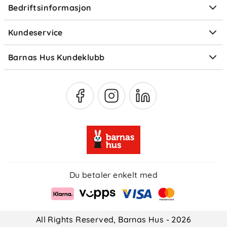
Bedriftsinformasjon
Størrelsesguider
Elektronisk avfall
Kundeservice
Om Klarna
Medlemsfordeler
Barnas Hus Kundeklubb
Medlemsvilkår
Du betaler enkelt med
All Rights Reserved, Barnas Hus - 2026