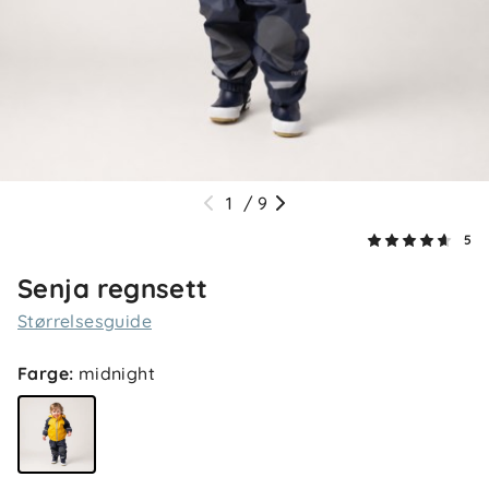
4.6
5
4
3
2
1
/
9
basert på 5 anmeldelser
1
5
Sorter etter
Filtrer etter
Senja regnsett
Størrelsesguide
Anmeldelser (5)
Farge
:
midnight
Eline
Bekreftet kjøper
E
2 måneder siden
Litt tynt, men rimeligere enn de andre.