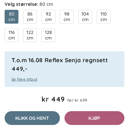
Velg størrelse
:
80 cm
80
86
92
98
104
110
cm
cm
cm
cm
cm
cm
Sandra S
Bekreftet kjøper
SS
116
122
128
1 måned siden
cm
cm
cm
T.o.m 16.08 Reflex Senja regnsett
Cilje
Bekreftet kjøper
C
449,-
2 måneder siden
Se flere tilbud
kr 449
før
kr 699
Benjamin C
Bekreftet kjøper
BC
2 måneder siden
KLIKK OG HENT
KJØP