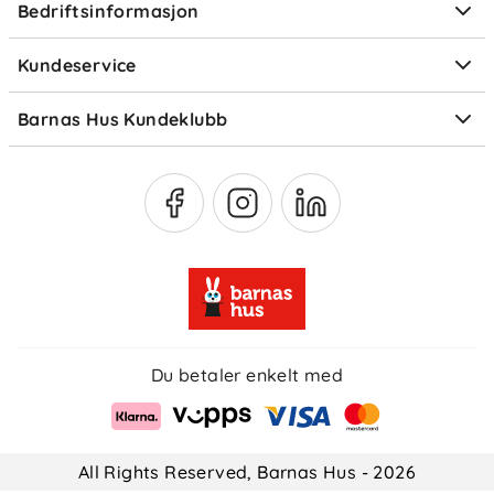
Bedriftsinformasjon
Størrelsesguider
Elektronisk avfall
Kundeservice
Om Klarna
Medlemsfordeler
Barnas Hus Kundeklubb
Medlemsvilkår
Du betaler enkelt med
All Rights Reserved, Barnas Hus - 2026