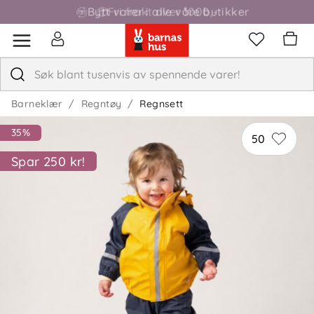
Fri frakt over 1000,-
Barneklær
Regntøy
Regnsett
35%
50
Spar 250 kr!