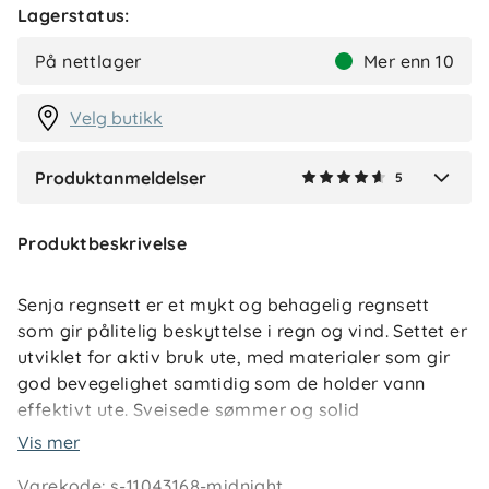
Lagerstatus:
Silje
Bekreftet kjøper
S
På nettlager
Mer enn 10
2 måneder siden
Velg butikk
Produktanmeldelser
5
Verified by Trustvoice
Produktbeskrivelse
Senja regnsett er et mykt og behagelig regnsett
som gir pålitelig beskyttelse i regn og vind. Settet er
utviklet for aktiv bruk ute, med materialer som gir
god bevegelighet samtidig som de holder vann
effektivt ute. Sveisede sømmer og solid
konstruksjon gjør at barnet kan leke videre, også
Vis mer
når underlaget er vått.
Varekode
:
s-11043168-midnight