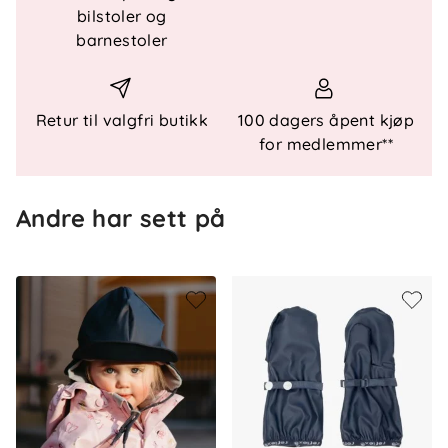
bilstoler og
det enklere å holde orden i barnehagen.
barnestoler
Teknisk informasjon
Vanntett sydvest i PU-materiale
Retur til valgfri butikk
100 dagers åpent kjøp
Sveisede sømmer
for medlemmer**
Bred brem som leder regnet bort fra ansiktet
Ørebeskyttelse
Andre har sett på
Regulerbar hakestropp
Innvendig navnelapp
Sertifiseringer
OEKO-TEX® Standard 100, klasse 1
Materiale
100 % polyuretan