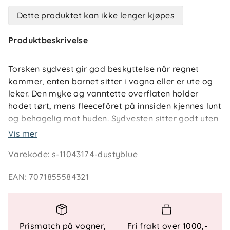
Dette produktet kan ikke lenger kjøpes
Produktbeskrivelse
Torsken sydvest gir god beskyttelse når regnet
kommer, enten barnet sitter i vogna eller er ute og
leker. Den myke og vanntette overflaten holder
hodet tørt, mens fleecefôret på innsiden kjennes lunt
og behagelig mot huden. Sydvesten sitter godt uten
å være i veien, og barnet kan bevege seg fritt og se
Vis mer
klart rundt seg.
Varekode
:
s-11043174-dustyblue
Den brede bremmen leder regnet bort fra ansiktet
EAN
:
7071855584321
og hindrer at vann renner ned i kragen.
Ørebeskyttelsen skjermer godt i vindfullt vær, og
den justerbare hakestroppen sørger for at
sydvesten holder seg på plass gjennom lek og
Prismatch på vogner,
Fri frakt over 1000,-
bevegelse. En praktisk navnelapp på innsiden gjør