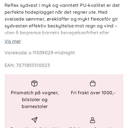
Reflex sydvest i myk og vanntett PU-kvalitet er det
perfekte hodeplagget når det regner ute. Med
sveisede sømmer, øreklaffer og mykt fleecefôr gir
sydvesten effektiv beskyttelse mot regn og vind –
uten å begrense barnets bevegelsesfrihet eller
synsfelt.
Vis mer
Varekode
:
s-11039029-midnight
Den brede bremmen leder regnet bort fra ansiktet,
holder sikten klar og hindrer vann i å renne ned i
EAN
:
7071855510023
kragen. Øreklaffer gir ekstra beskyttelse på
vindfulle dager, mens justerbar hakestropp sørger
for at sydvesten sitter godt på hodet under lek og
aktivitet. Praktisk navnelapp på innsiden gjør den
Prismatch på vogner,
Fri frakt over 1000,-
enkel å holde orden på i barnehagen.
bilstoler og
barnestoler
Teknisk informasjon
Sydvest for barn i myk og vanntett PU