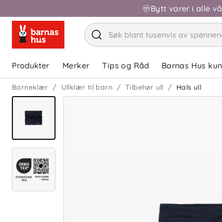
Bytt varer i alle v
Produkter
Merker
Tips og Råd
Barnas Hus ku
Barneklær
Ullklær til barn
Tilbehør ull
Hals ull