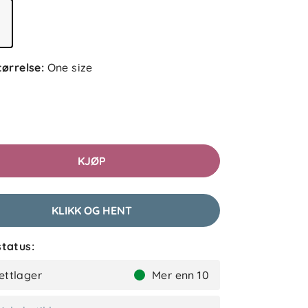
tørrelse
:
One size
KJØP
KLIKK OG HENT
tatus:
ettlager
Mer enn 10