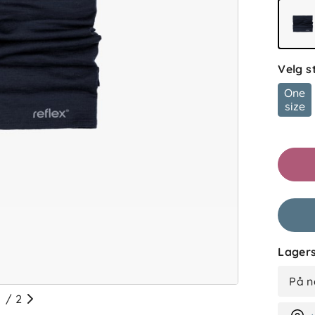
Velg s
One
size
Lagers
På n
/
2