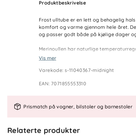
Produktbeskrivelse
Frost ulltube er en lett og behagelig hal
komfort og varme gjennom hele året. Den
og passer godt både på kjølige dager og 
Merinoullen har naturlige temperaturre
holde en jevn kroppstemperatur, samtidi
Vis mer
praktisk og allsidig ulltube som er enkel
Varekode
:
s-11040367-midnight
lek ute, barnehage og tur.
EAN
:
7071855553310
Teknisk informasjon
Lett og behagelig ulltube i myk mer
Kløfri kvalitet tilpasset sensitiv ba
Prismatch på vogner, bilstoler og barnestoler
Varmer når det er kaldt og kjøler n
Effektiv fukttransport og hurtig tør
Onesize
Relaterte produkter
Leveres i fire fargekombinasjoner 