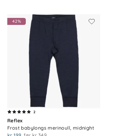
Sertifiseringer
OEKO-TEX® Standard 100, klasse 1
42%
Mulesingfri ull, sertifisert og tredje
for dyrevelferd, sosiale forhold og
Materiale
100 % merinoull
Vedlikehold
Ulltuben vaskes på ullprogram. For å ta
det å vaske så sjelden som mulig, fjerne
mellom bruk. Dette forlenger levetiden 
2
Reflex
Frost babylongs merinoull, midnight
kr 199
før
kr 349