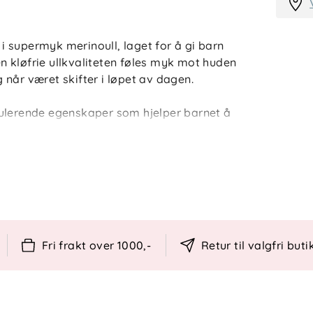
s i supermyk merinoull, laget for å gi barn
 kløfrie ullkvaliteten føles myk mot huden
når været skifter i løpet av dagen.
gulerende egenskaper som hjelper barnet å
g som den transporterer bort fuktighet. En
 å ta av og på, og som passer fint til både
inoull
rnehud
Fri frakt over 1000,-
Retur til valgfri buti
år det er varmt
k
som matcher øvrige produkter fra Reflex