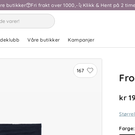
åre butikker
Fri frakt over 1000,-
Klikk & Hent på 2 time
ndeklubb
Våre butikker
Kampanjer
167
Fro
kr 1
Større
Farge
: