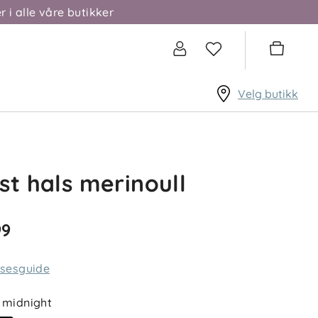
r i alle våre butikker
Velg butikk
st hals merinoull
99
lsesguide
midnight