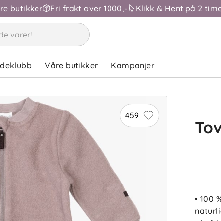
åre butikker
Fri frakt over 1000,-
Klikk & Hent på 2 time
ndeklubb
Våre butikker
Kampanjer
459
Tov
• 100 
naturl