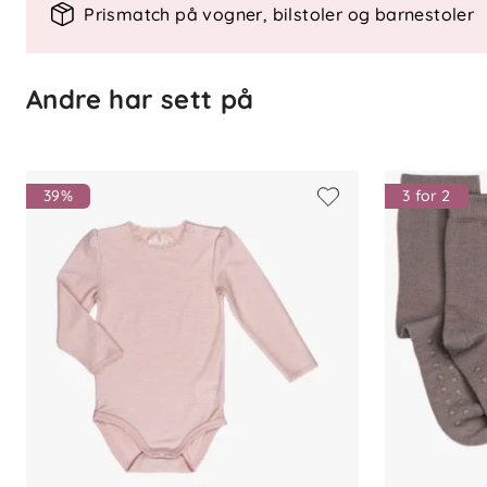
For best mulig holdbarhet og miljøhensy
Prismatch på vogner, bilstoler og barnestoler
hyppig maskinvask.
Andre har sett på
39%
3 for 2