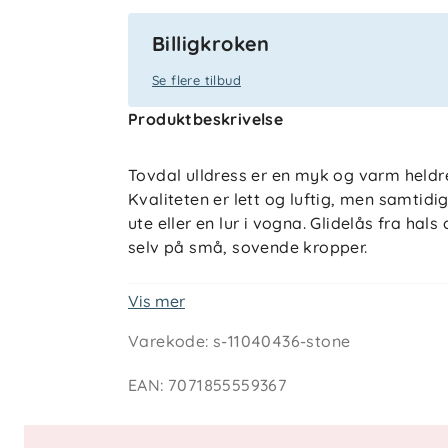
Billigkroken
Se flere tilbud
Produktbeskrivelse
Tovdal ulldress er en myk og varm heldres
Kvaliteten er lett og luftig, men samtidi
ute eller en lur i vogna. Glidelås fra hal
selv på små, sovende kropper.
Vis mer
Egenskaper og vedlikehold
Varekode
:
s-11040436-stone
Materiale: 100 % mulesingfri merino
Sertifiseringer: Økotex 100, class 1
EAN
:
7071855559367
Vaskeanvisning: Maskinvask 40 gra