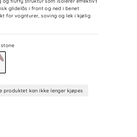
g og fluffy struktur som isolerer effektivt
isk glidelås i front og ned i benet
kt for vognturer, soving og lek i kjølig
stone
e produktet kan ikke lenger kjøpes