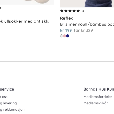
0
4
Reflex
 ullsokker med antiskli, 
Bris merinoull/bambus bo
kr 199
før
kr 329
service
Barnas Hus Ku
t oss
Medlemsfordeler
g levering
Medlemsvilkår
og reklamasjon