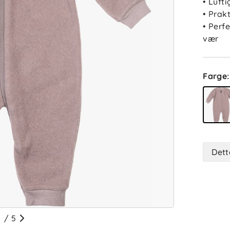
• Lufti
• Prakt
• Perfe
vær
Farge
:
Dett
/
5