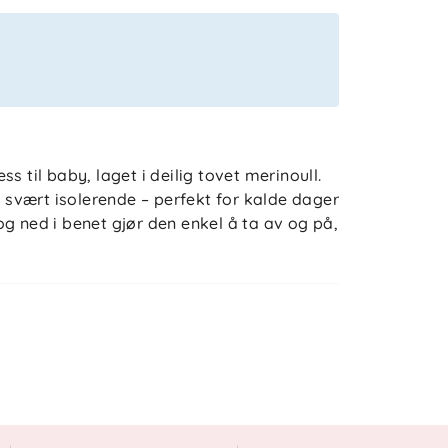
s til baby, laget i deilig tovet merinoull.
g svært isolerende – perfekt for kalde dager
s og ned i benet gjør den enkel å ta av og på,
ull
der, ullprogram