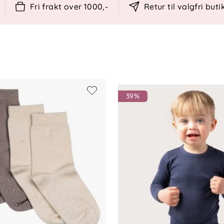
n anbefales lufting og flekkvask fremfor
Fri frakt over 1000,-
Retur til valgfri buti
39%