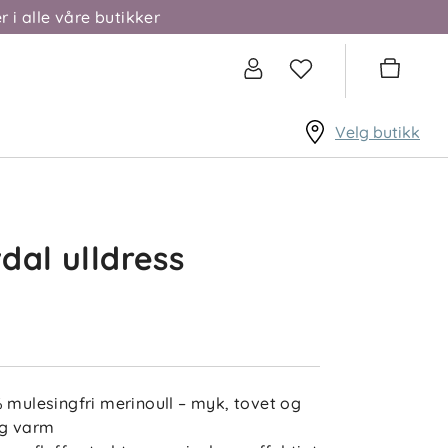
r i alle våre butikker
Velg butikk
dal ulldress
% mulesingfri merinoull – myk, tovet og
ig varm