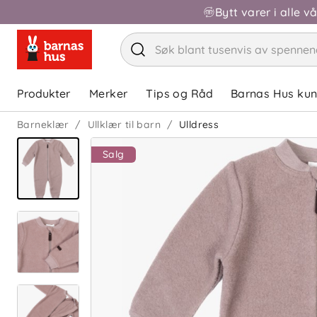
Bytt varer i alle v
Produkter
Merker
Tips og Råd
Barnas Hus ku
Barneklær
Ullklær til barn
Ulldress
Salg