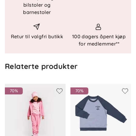
bilstoler og
barnestoler
Teknisk informasjon
Collegebukse i bomullskvalitet
Elastisk liv med innvendig justering
Retur til valgfri butikk
100 dagers åpent kjøp
Dekorativ snøring i front
for medlemmer**
Sidelommer
Relaterte produkter
Sertifiseringer
GOTS-sertifisert
OEKO-TEX® Standard 100, klasse 1
70%
70%
Materiale
100 % økologisk bomull