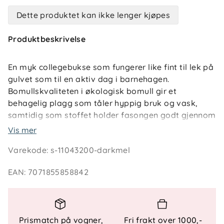
Dette produktet kan ikke lenger kjøpes
Produktbeskrivelse
En myk collegebukse som fungerer like fint til lek på
gulvet som til en aktiv dag i barnehagen.
Bomullskvaliteten i økologisk bomull gir et
behagelig plagg som tåler hyppig bruk og vask,
samtidig som stoffet holder fasongen godt gjennom
dagen.
Vis mer
Varekode
:
s-11043200-darkmel
Elastikk i livet med innvendig justering gjør det
enkelt å tilpasse passformen etter barnet.
EAN
:
7071855858842
Sidelommer gir plass til små skatter, og den
dekorative snøringen i front gir et avslappet uttrykk.
Buksen kan gjerne brukes sammen med Mumle
genser for et matchende sett.
Prismatch på vogner,
Fri frakt over 1000,-