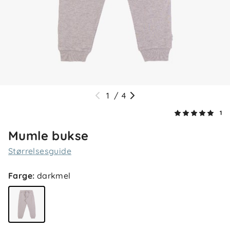
1
/
4
1
Mumle bukse
Størrelsesguide
Farge
:
darkmel