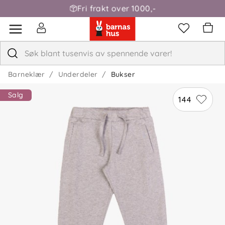
Fri frakt over 1000,-
Barneklær
Underdeler
Bukser
Salg
144