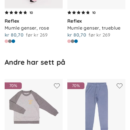
Vedlikehold
10
10
Maskinvask 40 °C.
Reflex
Reflex
Mumle genser, rose
Mumle genser, trueblue
kr 80,70
før
kr 269
kr 80,70
før
kr 269
Andre har sett på
70%
70%