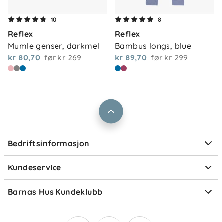
Om oss
10
8
Kontakt oss
Reflex
Reflex
Våre butikker
Frakt og levering
Mumle genser, darkmel
Bambus longs, blue
Vårt samfunnsansvar
kr 80,70
før
kr 269
kr 89,70
før
kr 299
Retur og reklamasjon
Jobbe i Barnas Hus
Salgsbetingelser
Barnas Hus bedrift
Prismatch
Kontaktpersoner
Informasjonskapsler
Personvern
Ofte stilte spørsmål
Bedriftsinformasjon
Størrelsesguider
Elektronisk avfall
Kundeservice
Om Klarna
Medlemsfordeler
Barnas Hus Kundeklubb
Medlemsvilkår