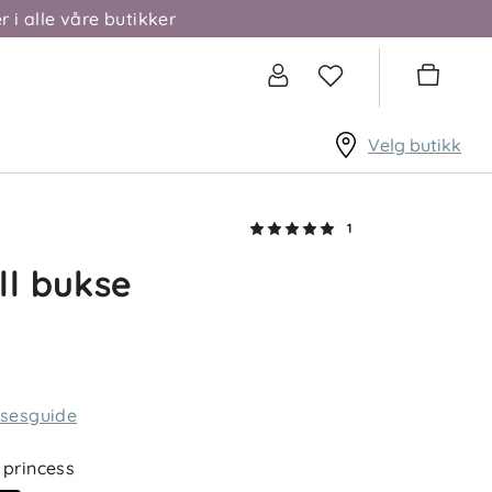
r i alle våre butikker
Velg butikk
1
ll bukse
lsesguide
princess