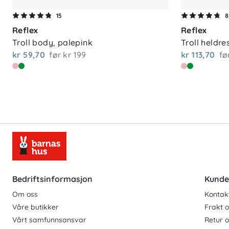
Vedlikehold
15
8
Reflex
Reflex
Maskinvask 30 °C. For å ta vare på plag
Troll body, palepink
Troll heldre
anbefales det å vaske kun ved behov. Of
kr 59,70
før
kr 199
kr 113,70
fø
fuktig klut og la buksen lufttørke – dett
unødvendig energibruk.
Bedriftsinformasjon
Kunde
Om oss
Kontak
Våre butikker
Frakt o
Vårt samfunnsansvar
Retur 