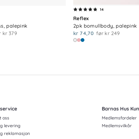
14
Reflex
get og redusere miljøbelastningen
ss, palepink
2pk bomullbody, palepink
te holder det å tørke bort flekker med en
r
kr 379
kr 74,70
før
kr 249
e forlenger levetiden og reduserer
service
Barnas Hus Ku
t oss
Medlemsfordeler
g levering
Medlemsvilkår
og reklamasjon