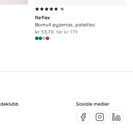
15
Reflex
Bomull pyjamas, palelilac
kr 53,70
før
kr 179
ndeklubb
Sosiale medier