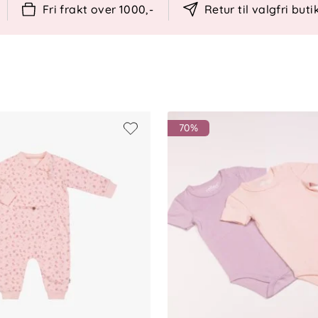
Fri frakt over 1000,-
Retur til valgfri buti
ogisk bomull
 passform
egelsesfrihet
ørt uttrykk
rien
70%