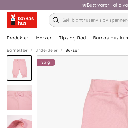
Bytt varer i alle v
Produkter
Merker
Tips og Råd
Barnas Hus ku
Barneklær
Underdeler
Bukser
Salg