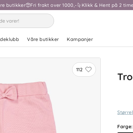
åre butikker
Fri frakt over 1000,-
Klikk & Hent på 2 time
ndeklubb
Våre butikker
Kampanjer
112
Tro
Større
Farge
: