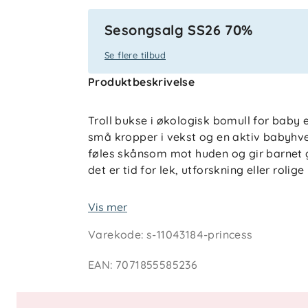
Sesongsalg SS26 70%
Se flere tilbud
Produktbeskrivelse
Troll bukse i økologisk bomull for baby 
små kropper i vekst og en aktiv babyhv
føles skånsom mot huden og gir barnet
det er tid for lek, utforskning eller rolige
Buksen er utviklet med fokus på passfor
Vis mer
bevege seg fritt uten at noe strammer. Ela
Varekode
:
s-11043184-princess
godt og komfortabelt, mens dekorative 
tidløst uttrykk. Den er enkel å kombinere
EAN
:
7071855585236
til en praktisk og helhetlig garderobe fo