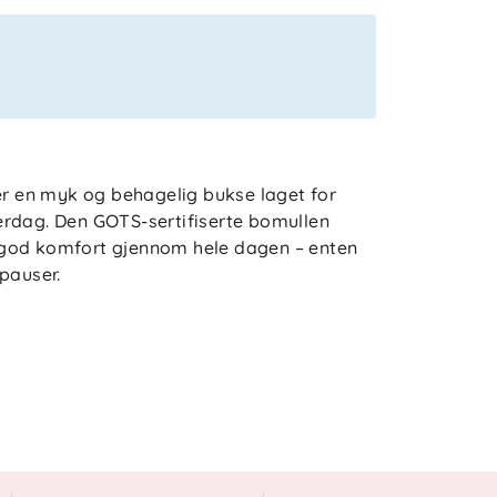
er en myk og behagelig bukse laget for
erdag. Den GOTS-sertifiserte bomullen
 god komfort gjennom hele dagen – enten
 pauser.
m og bevegelsesfrihet, slik at barnet kan
stikk i livet sørger for at buksen sitter
detaljer gir plagget et gjennomtenkt og
 med øvrige plagg i Troll-serien og bidrar
r de minste.