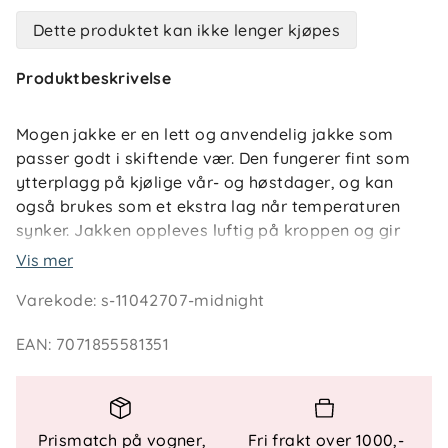
Dette produktet kan ikke lenger kjøpes
Produktbeskrivelse
Mogen jakke er en lett og anvendelig jakke som
passer godt i skiftende vær. Den fungerer fint som
ytterplagg på kjølige vår- og høstdager, og kan
også brukes som et ekstra lag når temperaturen
synker. Jakken oppleves luftig på kroppen og gir
barnet god varme uten å bli tung, enten det er på
Vis mer
vei til skolen, i lek ute eller på tur.
Varekode
:
s-11042707-midnight
Den gir rom for bevegelse og er behagelig å ha på
EAN
:
7071855581351
gjennom en aktiv dag. Refleksdetaljer i front og på
skuldrene bidrar til synlighet når lyset er lavere, og
lommene gir plass til små skatter og kalde hender.
En jakke som er enkel å kombinere med andre
Prismatch på vogner,
Fri frakt over 1000,-
plagg, og som tåler å brukes ofte.