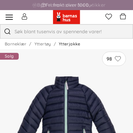
Bytt varer i alle våre butikker
Fri frakt over 1000,-
Barneklær
Yttertøy
Ytterjakke
Salg
98