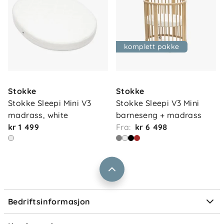
komplett pakke
Om oss
Kontakt oss
Stokke
Stokke
Våre butikker
Frakt og levering
Stokke Sleepi Mini V3 
Stokke Sleepi V3 Mini 
Vårt samfunnsansvar
madrass, white
barneseng + madrass
Retur og reklamasjon
kr 1 499
Fra:
kr 6 498
Jobbe i Barnas Hus
Salgsbetingelser
Barnas Hus bedrift
Prismatch
Kontaktpersoner
Informasjonskapsler
Personvern
Ofte stilte spørsmål
Bedriftsinformasjon
Størrelsesguider
Elektronisk avfall