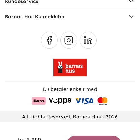
Kundeservice
Om Klarna
Medlemsfordeler
Barnas Hus Kundeklubb
Medlemsvilkår
Du betaler enkelt med
All Rights Reserved, Barnas Hus - 2026
kr 4 999