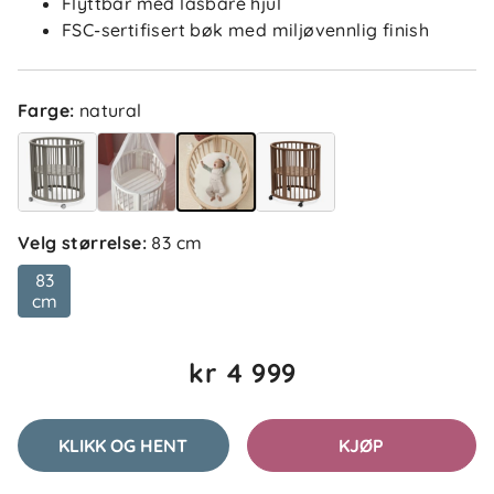
Flyttbar med låsbare hjul
FSC-sertifisert bøk med miljøvennlig finish
Farge
:
natural
Velg størrelse
:
83 cm
83
cm
kr 4 999
KLIKK OG HENT
KJØP