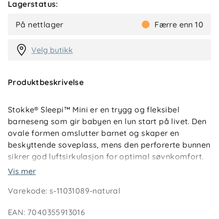
Lagerstatus:
På nettlager
Færre enn 10
Velg butikk
Produktbeskrivelse
Stokke® Sleepi™ Mini er en trygg og fleksibel
barneseng som gir babyen en lun start på livet. Den
ovale formen omslutter barnet og skaper en
beskyttende soveplass, mens den perforerte bunnen
sikrer god luftsirkulasjon for optimal søvnkomfort.
Vis mer
Sengen står på låsbare svinghjul som gjør det enkelt
Varekode
:
s-11031089-natural
å flytte den mellom rom – eller bruke den som
vugge. Med justerbar bunnhøyde og
EAN
:
7040355913016
plassbesparende mål, passer den godt også i