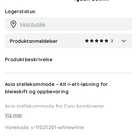
Hallgeir K
Bekreftet kjøper
HK
Lagerstatus:
2 måneder siden
Velg butikk
Produktanmeldelser
2
Verified by Trustvoice
Produktbeskrivelse
Asia stellekommode – Alt-i-ett-løsning for
bleieskift og oppbevaring
Asia stellekommode fra Cam kombinerer
funksjonalitet og fleksibilitet i ett møbel. Den har fire
Vis mer
romslige skuffer, låsbare hjul for enkel forflytning,
Varekode
:
s-11025201-whitewhite
og leveres komplett med integrert badebalje,
stellematte og praktisk oppbevaringskopp.