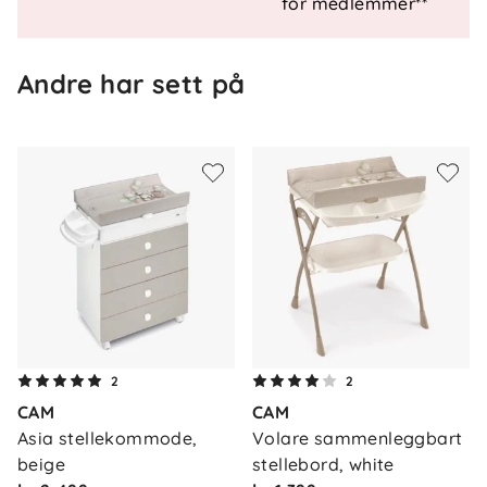
for medlemmer**
Maks vekt
: 15 kg
Andre har sett på
Om oss
2
2
Kontakt oss
CAM
CAM
Våre butikker
Frakt og levering
Asia stellekommode, 
Volare sammenleggbart 
Vårt samfunnsansvar
beige
stellebord, white
Retur og reklamasjon