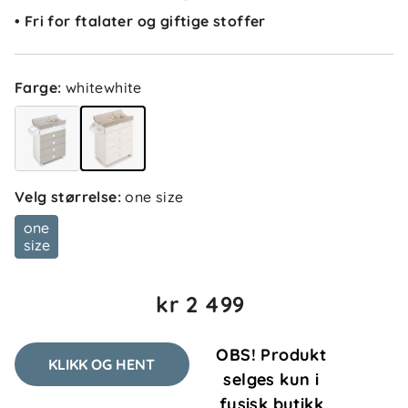
• Fri for ftalater og giftige stoffer
5.0
5
Farge
:
whitewhite
4
3
2
basert på 2 anmeldelser
1
Sorter etter
Filtrer etter
Velg størrelse
:
one size
one
Anmeldelser (2)
size
Sakhi H
Bekreftet kjøper
kr 2 499
SH
3 uker siden
OBS! Produkt
KLIKK OG HENT
selges kun i
fysisk butikk