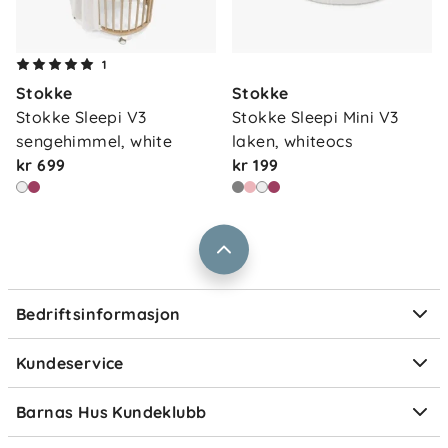
Om oss
1
Kontakt oss
Stokke
Stokke
Våre butikker
Frakt og levering
Stokke Sleepi V3 
Stokke Sleepi Mini V3 
Vårt samfunnsansvar
sengehimmel, white
laken, whiteocs
Retur og reklamasjon
kr 699
kr 199
Jobbe i Barnas Hus
Salgsbetingelser
Barnas Hus bedrift
Prismatch
Kontaktpersoner
Informasjonskapsler
Personvern
Ofte stilte spørsmål
Bedriftsinformasjon
Størrelsesguider
Elektronisk avfall
Kundeservice
Om Klarna
Medlemsfordeler
Barnas Hus Kundeklubb
Medlemsvilkår