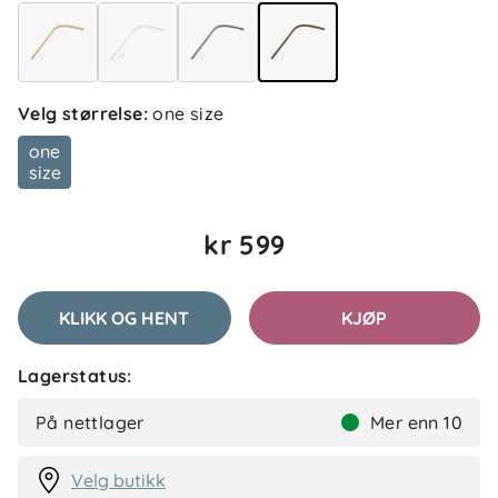
Velg størrelse
:
one size
5.0
5
one
4
size
3
2
basert på 1 anmeldelse
1
kr 599
Filtrer etter
KLIKK OG HENT
KJØP
Anmeldelser (1)
Lagerstatus:
Gry L
Bekreftet kjøper
GL
På nettlager
Mer enn 10
2 måneder siden
Velg butikk