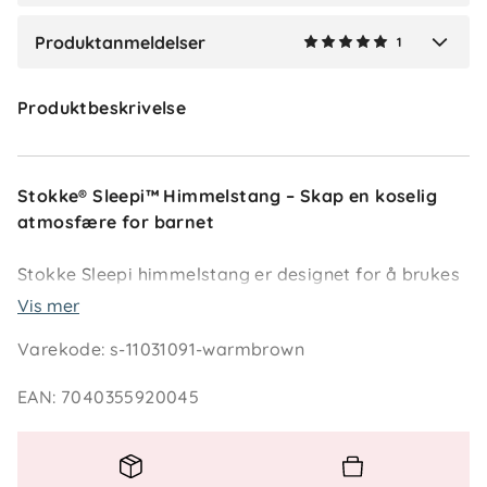
Produktanmeldelser
1
Verified by Trustvoice
Produktbeskrivelse
Stokke® Sleepi™ Himmelstang – Skap en koselig
atmosfære for barnet
Stokke Sleepi himmelstang er designet for å brukes
sammen med Stokke Sleepi Mini og Stokke Sleepi
Vis mer
Seng. Den lar deg henge opp
Stokke Sleepi
Varekode
:
s-11031091-warmbrown
Sengehimmel
og skape en varm og koselig
atmosfære på barnerommet.
EAN
:
7040355920045
Himmelstangen gjør det enkelt å feste
sengehimmelen, som holder lyset ute og gir den
nyfødte et behagelig sovemiljø (selges separat).