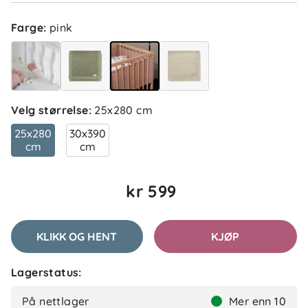
Sorter etter
Filtrer etter
Farge
:
pink
Anmeldelser (3)
Merethe
Bekreftet kjøper
Velg størrelse
:
25x280 cm
M
2 måneder siden
25x280
30x390
cm
cm
kr 599
Tilde
Bekreftet kjøper
T
2 måneder siden
KLIKK OG HENT
KJØP
Lagerstatus:
Karianne S
Bekreftet kjøper
KS
På nettlager
Mer enn 10