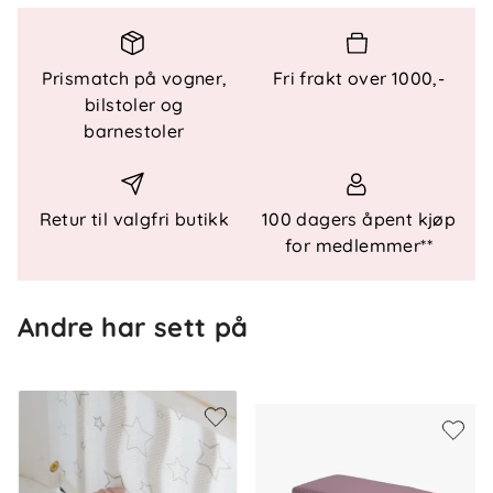
30 × 390 cm – passer sprinkelseng 60 × 120 cm
Materiale og sertifisering
Prismatch på vogner,
Fri frakt over 1000,-
bilstoler og
100 % polyester (3D mesh)
barnestoler
Oeko-tex sertifisert – testet uten skadelige
stoffer
Montering
Retur til valgfri butikk
100 dagers åpent kjøp
for medlemmer**
Borrelås + legges ned i madrassen
Andre har sett på
Vask
Maskinvask 40 °C. Følg vaskeanvisningen på
produktet.