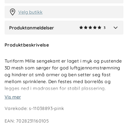
2 måneder siden
Velg butikk
Produktanmeldelser
3
Verified by Trustvoice
Produktbeskrivelse
Turiform Mille sengekant er laget i myk og pustende
3D mesh som sørger for god luftgjennomstrømning
og hindrer at små armer og ben setter seg fast
mellom sprinklene. Den festes med borrelås og
legges ned i madrassen for stabil plassering.
Vis mer
Varekode
:
s-11038893-pink
Størrelser
EAN
:
7028231160105
25 × 280 cm – passer vugge og bedside crib