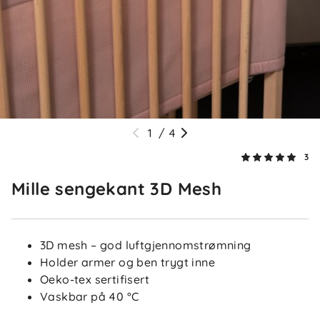
1
/
4
3
Mille sengekant 3D Mesh
3D mesh – god luftgjennomstrømning
5.0
5
Holder armer og ben trygt inne
4
Oeko-tex sertifisert
3
Vaskbar på 40 °C
2
basert på 3 anmeldelser
1