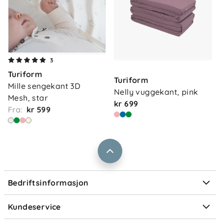
Om oss
3
Kontakt oss
Turiform
Våre butikker
Turiform
Frakt og levering
Mille sengekant 3D 
Nelly vuggekant, pink
Vårt samfunnsansvar
Mesh, star
Retur og reklamasjon
kr 699
Fra:
kr 599
Jobbe i Barnas Hus
Salgsbetingelser
Barnas Hus bedrift
Prismatch
Kontaktpersoner
Informasjonskapsler
Personvern
Ofte stilte spørsmål
Bedriftsinformasjon
Størrelsesguider
Elektronisk avfall
Kundeservice
Om Klarna
Medlemsfordeler