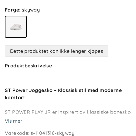
Farge
:
skyway
Dette produktet kan ikke lenger kjøpes
Produktbeskrivelse
ST Power Joggesko – Klassisk stil med moderne
komfort
ST POWER PLAY JR er inspirert av klassiske banesko
fra hummels arkiver. Denne joggeskoen har en
Vis mer
slitesterk overdel i syntetisk skinn kombinert med
Varekode
:
s-11041316-skyway
en støttende og komfortabel EVA-yttersåle som gir