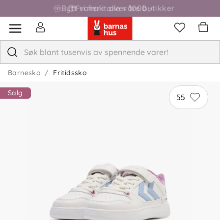
Bytt varer i alle våre butikker
Fri frakt over 1000,-
Barnesko
Fritidssko
Salg
55