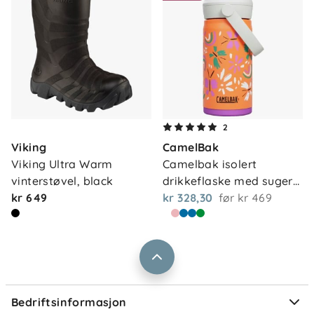
Om oss
2
Kontakt oss
Viking
CamelBak
Våre butikker
Frakt og levering
Viking Ultra Warm 
Camelbak isolert 
Vårt samfunnsansvar
vinterstøvel, black
drikkeflaske med suger…
Retur og reklamasjon
kr 649
kr 328,30
før
kr 469
Jobbe i Barnas Hus
Salgsbetingelser
Barnas Hus bedrift
Prismatch
Kontaktpersoner
Informasjonskapsler
Personvern
Ofte stilte spørsmål
Bedriftsinformasjon
Størrelsesguider