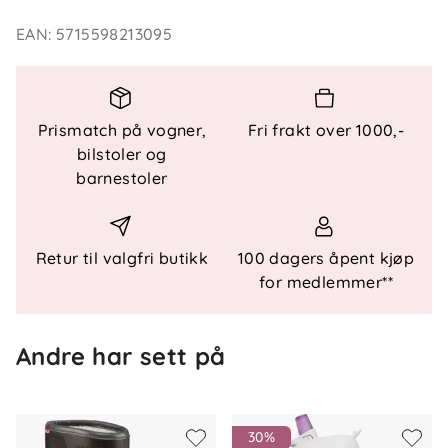
demping ved hvert steg. Perfekt for aktive barn som
EAN
:
5715598213095
ønsker en stilren sko med god passform.
Funksjonelle detaljer
Prismatch på vogner,
Fri frakt over 1000,-
Overdel
: Syntetisk skinn for slitestyrke og stil
bilstoler og
Såle
: EVA-yttersåle for god demping
barnestoler
Lukking
: Praktisk snøring for justerbar
passform
Retur til valgfri butikk
100 dagers åpent kjøp
for medlemmer**
Andre har sett på
30%