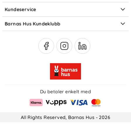
Elektronisk avfall
Kundeservice
Om Klarna
Medlemsfordeler
Barnas Hus Kundeklubb
Medlemsvilkår
Du betaler enkelt med
All Rights Reserved, Barnas Hus - 2026