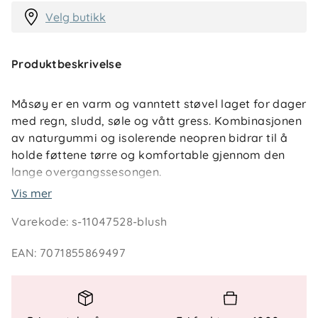
Velg butikk
Produktbeskrivelse
Måsøy er en varm og vanntett støvel laget for dager
med regn, sludd, søle og vått gress. Kombinasjonen
av naturgummi og isolerende neopren bidrar til å
holde føttene tørre og komfortable gjennom den
lange overgangssesongen.
Vis mer
Den fleksible overdelen følger barnets bevegelser,
Varekode
:
s-11047528-blush
mens den solide yttersålen gir godt grep på variert
underlag. Uttakbar innersåle og praktisk hempe bak
EAN
:
7071855869497
gjør støvelen enkel å bruke i hverdagen.
Teknisk informasjon