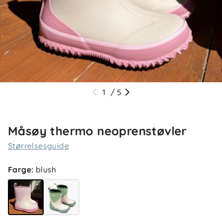
1
/
5
Måsøy thermo neoprenstøvler
Størrelsesguide
Farge
:
blush