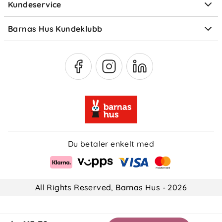
Kundeservice
Om Klarna
Medlemsfordeler
Barnas Hus Kundeklubb
Medlemsvilkår
Du betaler enkelt med
All Rights Reserved, Barnas Hus - 2026