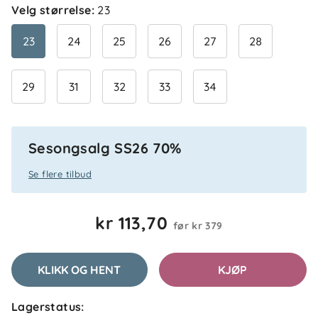
Velg størrelse
:
23
Ana-Maria P
Bekreftet kjøper
AP
23
24
25
26
27
28
8 dager siden
29
31
32
33
34
Elene
Bekreftet kjøper
E
9 dager siden
Sesongsalg SS26 70%
Se flere tilbud
Anna W
Bekreftet kjøper
AW
kr 113,70
før
kr 379
2 uker siden
KLIKK OG HENT
KJØP
Linn
Bekreftet kjøper
L
Lagerstatus: