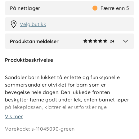
3 uker siden
På nettlager
Færre enn 5
Velg butikk
Vis flere anmeldelser
Produktanmeldelser
24
Verified by Trustvoice
Produktbeskrivelse
Sandaler barn lukket tå er lette og funksjonelle
sommersandaler utviklet for barn som er i
bevegelse hele dagen. Den lukkede fronten
beskytter tærne godt under lek, enten barnet løper
på lekeplassen, klatrer eller utforsker nye
omgivelser ute i sommervarmen.
Vis mer
Varekode
:
s-11045090-green
Sandalen sitter stabilt på foten og oppleves lett og
komfortabel gjennom lange dager. Ventilerende