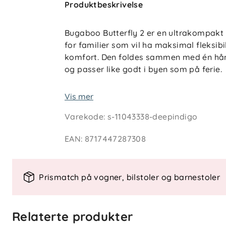
Produktbeskrivelse
Bugaboo Butterfly 2 er en ultrakompakt
for familier som vil ha maksimal fleksi
komfort. Den foldes sammen med én hånd 
og passer like godt i byen som på ferie.
Vognen har en ergonomisk sittedel med ful
Vis mer
oppdagelsesturer. Den store kalesjen me
Varekode
:
s-11043338-deepindigo
justerbart fotbrett gir god støtte for v
opptil 8 kg i handlekurven – perfekt for 
EAN
:
8717447287308
Med store hjul, fjæring og robust konstru
til terminalgulv, og gir jevn, behagelig kj
Prismatch på vogner, bilstoler og barnestoler
med mer bærekraftige materialer og har
generasjon.
Relaterte produkter