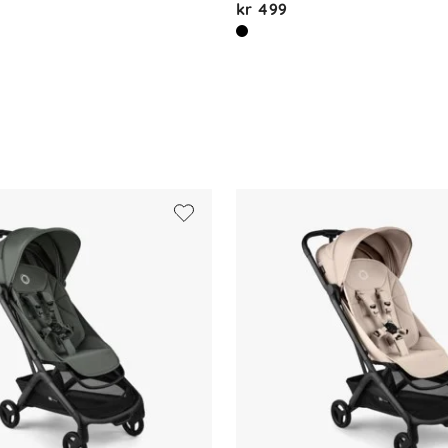
kr 499
ktig klut
justerbart fotbrett
-boo-panel