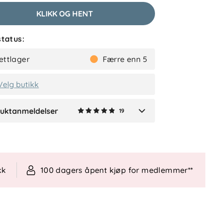
KLIKK OG HENT
Kristin
Bekreftet kjøper
tatus:
1 måned siden
ettlager
Færre enn 5
Velg butikk
Vis flere anmeldelser
uktanmeldelser
19
Verified by Trustvoice
kk
100 dagers åpent kjøp for medlemmer**