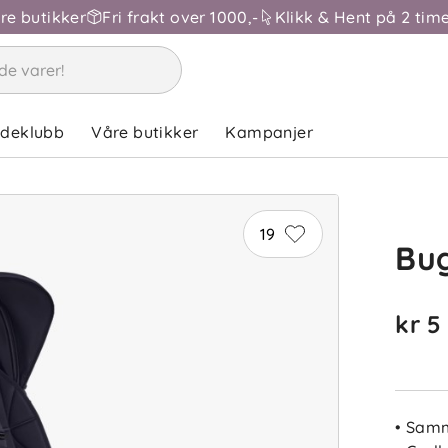
åre butikker
Fri frakt over 1000,-
Klikk & Hent på 2 time
EO
ndeklubb
Våre butikker
Kampanjer
19
Bug
LG
kr 5
• Samm
S