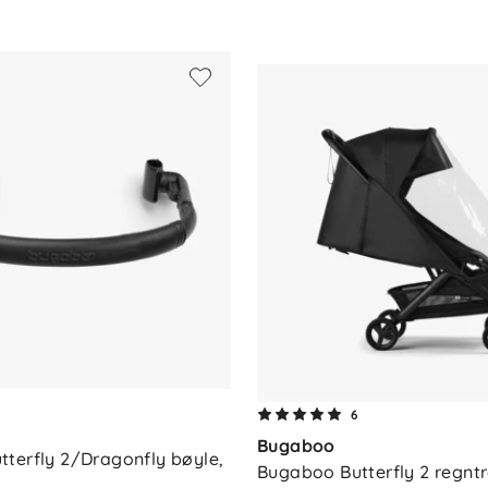
5 cm
e (selges separat)
og polyamid
6
Bugaboo
terfly 2/Dragonfly bøyle, 
Bugaboo Butterfly 2 regntr