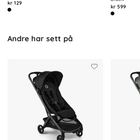
kr 129
kr 599
Vedlikehold:
- Trekk og kalesje: Håndvask
- Seteinnlegg: Maskinvask 30 °C
- Håndtak i kunstskinn: Tørkes av med fu
Andre har sett på
- Følg vaskeanvisningene nøye
Innhold i esken
Vognbase med hjul og håndtak
Recline-sete med fempunktssele og 
Solkalesje med UPF 50+ og peek-a
Handlekurv med 8 kg kapasitet