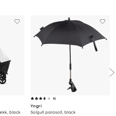
10
Yngri
ekk, black
Solgull parasoll, black