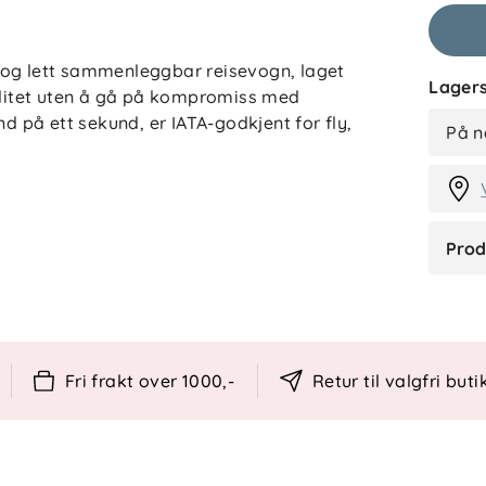
 og lett sammenleggbar reisevogn, laget
K
Lagers
bilitet uten å gå på kompromiss med
på ett sekund, er IATA-godkjent for fly,
På n
l liggestilling, perfekt både for hvile og
d UPF 50+ skjermer for sol og vind, og
Prod
oksende bein. Under vognen får du med deg
bleier, leker og småinnkjøp.
ksjon håndterer Butterfly 2 alt fra brostein
øring overalt. I tillegg er den produsert
Fri frakt over 1000,-
Retur til valgfri buti
 37 % lavere CO₂-avtrykk enn forrige