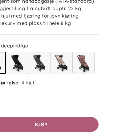
jent som håndbagasje (IATA-standard)
liggestilling fra nyfødt opptil 22 kg
2 uker siden
 hjul med fjæring for jevn kjøring
lekurv med plass til hele 8 kg
Sofie B
Bekreftet kjøper
deepindigo
3 uker siden
Ingrid
Bekreftet kjøper
tørrelse
:
4 hjul
3 uker siden
Frida
Bekreftet kjøper
KJØP
1 måned siden