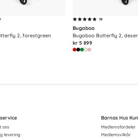
9
19
Bugaboo
terfly 2, forestgreen
Bugaboo Butterfly 2, dese
kr 5 899
service
Barnas Hus Ku
t oss
Medlemsfordeler
g levering
Medlemsvilkår