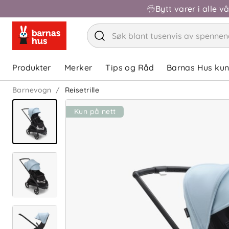
Bytt varer i alle v
Produkter
Merker
Tips og Råd
Barnas Hus ku
Barnevogn
Reisetrille
Kun på nett