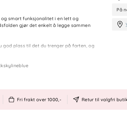
På n
 smart funksjonalitet i en lett og
sfolden gjør det enkelt å legge sammen
 god plass til det du trenger på farten, og
 i urbane omgivelser. Perfekt for familier
erdagsbruk og reise.
kskylineblue
r liggedel (liggedel selges separat)
g oppbevare
Fri frakt over 1000,-
Retur til valgfri buti
0 kg
pplevelse