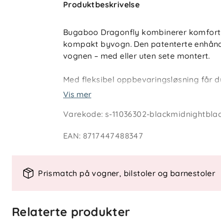
Produktbeskrivelse
Bugaboo Dragonfly kombinerer komfort og
kompakt byvogn. Den patenterte enhånd
vognen – med eller uten sete montert.
Med fleksibel oppbevaringsløsning får du
full fjæring gir en myk og stabil trilletur
Vis mer
som ønsker en praktisk vogn til både hv
Varekode
:
s-11036302-blackmidnightblac
EAN
:
8717447488347
Nøkkelfunksjoner
Patentert enhåndsfold med sete elle
Lett design som er enkel å bære o
Prismatch på vogner, bilstoler og barnestoler
Stor varekurv som rommer opptil 1
Full fjæring for komfortabel kjøreo
Relaterte produkter