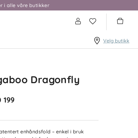
r i alle våre butikker
Velg butikk
gaboo Dragonfly
0 199
atentert enhåndsfold – enkel i bruk