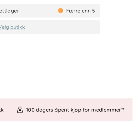
ettlager
Færre enn 5
Velg butikk
kk
100 dagers åpent kjøp for medlemmer**