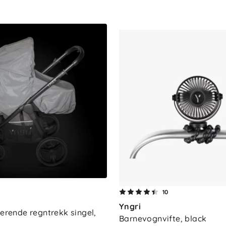
r (fra fødsel med liggedel, kjøpes separat)
10
Yngri
terende regntrekk singel, 
Barnevognvifte, black