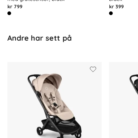
kr 799
kr 399
Andre har sett på