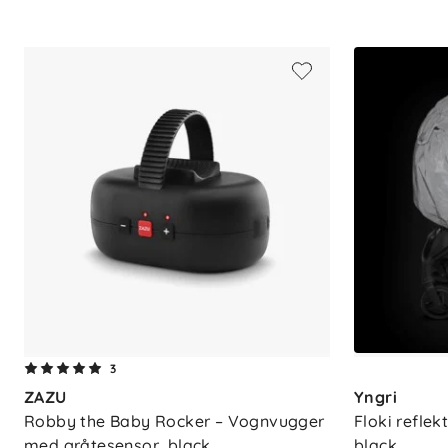
Spesifikasjoner
Vekt: 7,9–10,4 kg
Aldersgruppe: Fra 6 mnd. til ca. 4 å
Maks belastning: 22 kg
3
ZAZU
Yngri
Robby the Baby Rocker – Vognvugger 
Floki reflek
med gråtesensor, black
black