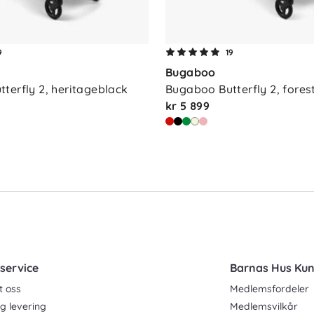
9
19
Bugaboo
terfly 2, heritageblack
Bugaboo Butterfly 2, fores
kr 5 899
service
Barnas Hus Ku
t oss
Medlemsfordeler
g levering
Medlemsvilkår