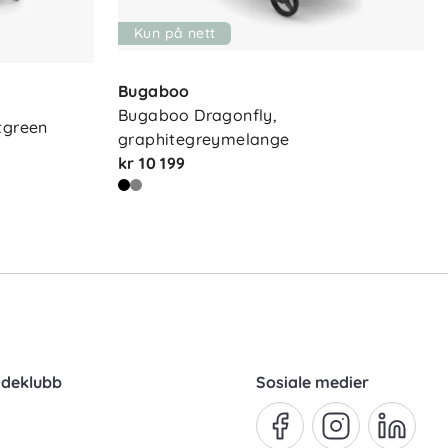
Kun på nett
Bugaboo
Bugaboo Dragonfly, 
tgreen
graphitegreymelange
kr 10 199
ndeklubb
Sosiale medier