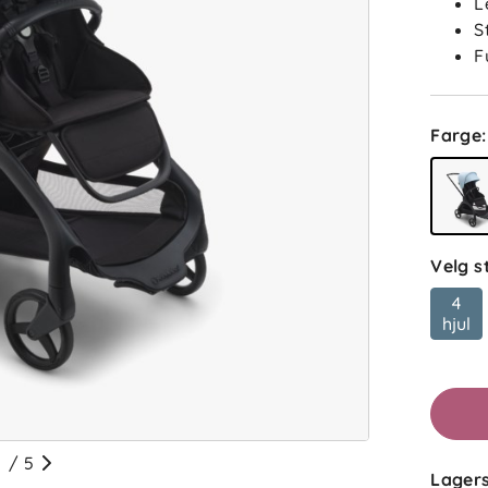
L
S
F
Farge
:
Velg s
4
hjul
/
5
Lagers