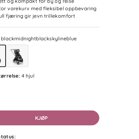
ett og kompakt for by og reise
tor varekurv med fleksibel oppbevaring
ull fjæring gir jevn trillekomfort
blackmidnightblackskylineblue
tørrelse
:
4 hjul
KJØP
tatus: