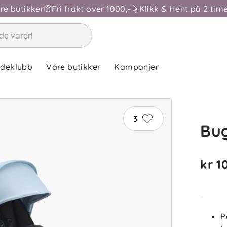
åre butikker
Fri frakt over 1000,-
Klikk & Hent på 2 time
ndeklubb
Våre butikker
Kampanjer
3
Bu
kr 1
P