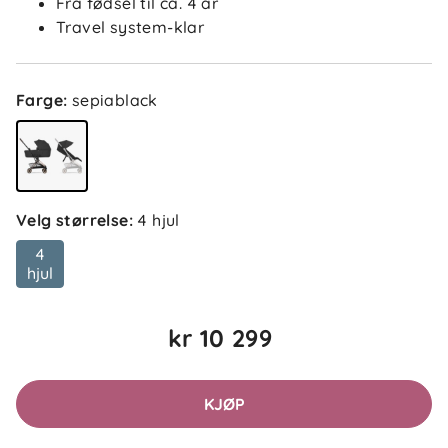
Fra fødsel til ca. 4 år
Travel system-klar
Farge
:
sepiablack
Velg størrelse
:
4 hjul
4
hjul
kr 10 299
KJØP