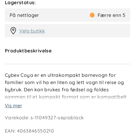
Lagerstatus:
På nettlager
Færre enn 5
Velg butikk
Produktbeskrivelse
Cybex Coya er en ultrakompakt barnevogn for
familier som vil ha en liten og lett vogn til reise og
bybruk. Den kan brukes fra fødsel og foldes
sammen til et kompakt format som er kompatibelt
med håndbagasje.
Vis mer
Varekode
:
s-11049327-sepiablack
Ryggstøtten kan legges helt ned til en ergonomisk
liggestilling, slik at barnet kan hvile komfortabelt
EAN
:
4063846550210
underveis. Vognen har også justerbar fotstøtte og