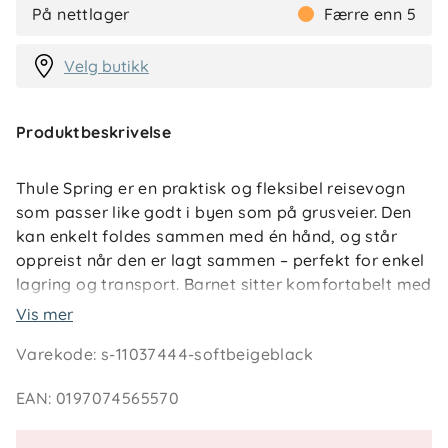
På nettlager
Færre enn 5
Velg butikk
Produktbeskrivelse
Thule Spring er en praktisk og fleksibel reisevogn
som passer like godt i byen som på grusveier. Den
kan enkelt foldes sammen med én hånd, og står
oppreist når den er lagt sammen – perfekt for enkel
lagring og transport. Barnet sitter komfortabelt med
ventilert kalesje som beskytter mot solen, og den
Vis mer
jevne trilleturen sikres av skumfylte hjul med fjæring.
Varekode
:
s-11037444-softbeigeblack
For foreldre gir justerbart håndtak og romslig
handlekurv en mer behagelig hverdag.
EAN
:
0197074565570
Nøkkelfunksjoner