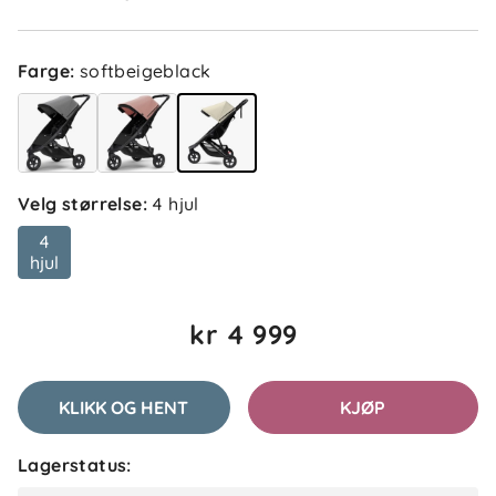
Farge
:
softbeigeblack
Velg størrelse
:
4 hjul
4
hjul
kr 4 999
KLIKK OG HENT
KJØP
Lagerstatus: