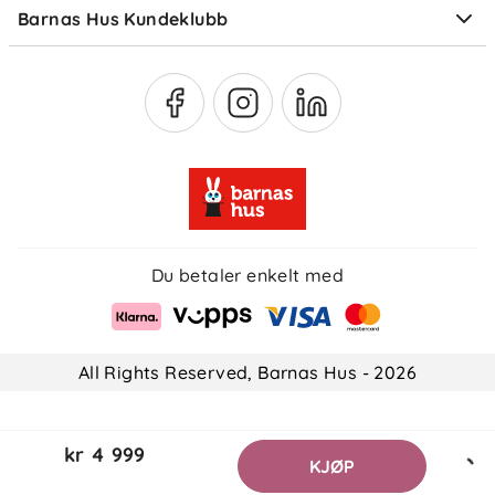
Barnas Hus Kundeklubb
Medlemsvilkår
Du betaler enkelt med
All Rights Reserved, Barnas Hus - 2026
kr 4 999
KJØP