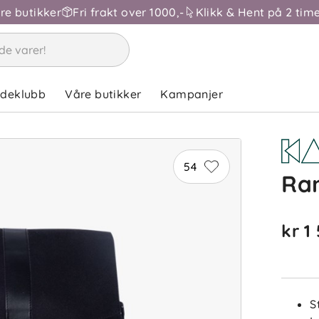
åre butikker
Fri frakt over 1000,-
Klikk & Hent på 2 time
ndeklubb
Våre butikker
Kampanjer
54
Ran
kr 1
S