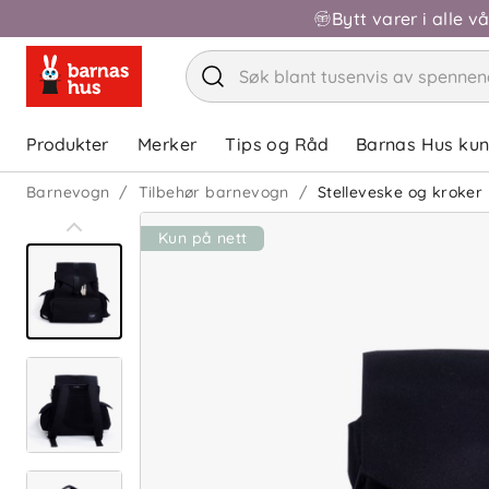
Bytt varer i alle v
Produkter
Merker
Tips og Råd
Barnas Hus ku
Barnevogn
Tilbehør barnevogn
Stelleveske og kroker
Kun på nett