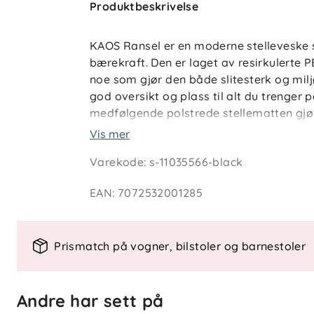
Produktbeskrivelse
KAOS Ransel er en moderne stelleveske 
bærekraft. Den er laget av resirkulerte 
noe som gjør den både slitesterk og mil
god oversikt og plass til alt du trenger på
medfølgende polstrede stellematten gjør 
når bleietiden er over fungerer sekken 
Vis mer
egen plass til en 15" laptop.
Varekode
:
s-11035566-black
Nøkkelfunksjoner
EAN
:
7072532001285
Miljøvennlig materiale med vegansk
8 lommer gir oversikt og orden
Henger godt på barnevogn, stropp 
Prismatch på vogner, bilstoler og barnestoler
Stellematte følger med
Plass til laptop opptil 15"
Andre har sett på
Spesifikasjoner