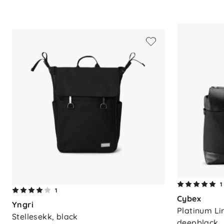
Materiale: Resirkulerte PET-flasker
Inkludert: Polstret stellematte
Funksjon: Kan brukes som ryggsekk
Tilbehør: Vognkroker kan kjøpes s
Bruk: Stelleveske, jobbsekk, hverd
1
1
Cybex
Yngri
Platinum Lin
Stellesekk, black
deepblack