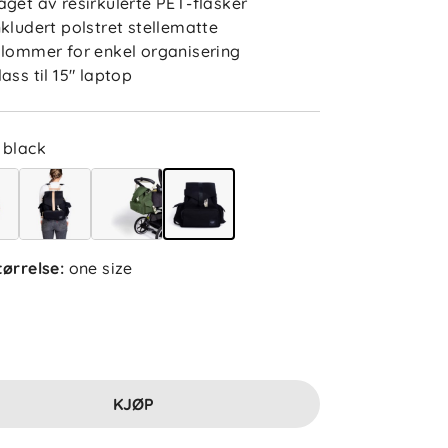
aget av resirkulerte PET-flasker
nkludert polstret stellematte
 lommer for enkel organisering
lass til 15" laptop
black
tørrelse
:
one size
KJØP