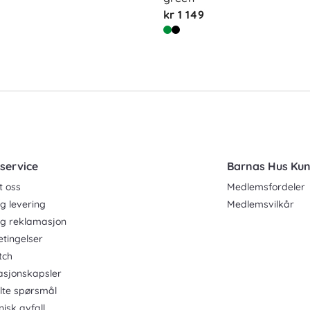
kr 1 149
service
Barnas Hus Ku
t oss
Medlemsfordeler
g levering
Medlemsvilkår
og reklamasjon
etingelser
tch
asjonskapsler
ilte spørsmål
nisk avfall