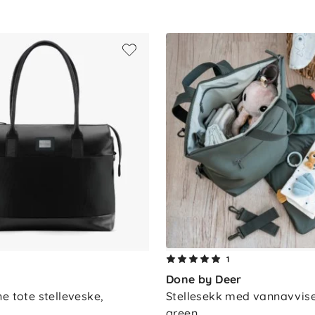
, vegansk skinn
 eller skulderveske
eparat
agssekk
1
Done by Deer
e tote stelleveske, 
Stellesekk med vannavvisen
green