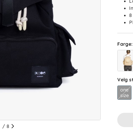
L
I
8
P
Farge
:
Velg s
one
size
/
8