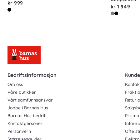
kr 999
kr 1 949
Bedriftsinformasjon
Kunde
Om oss
Kontak
Våre butikker
Frakt o
Vårt samfunnsansvar
Retur 
Jobbe i Barnas Hus
Salgsb
Barnas Hus bedrift
Prisma
Kontaktpersoner
Inform
Personvern
Ofte st
Størrelsesguider
Elektro