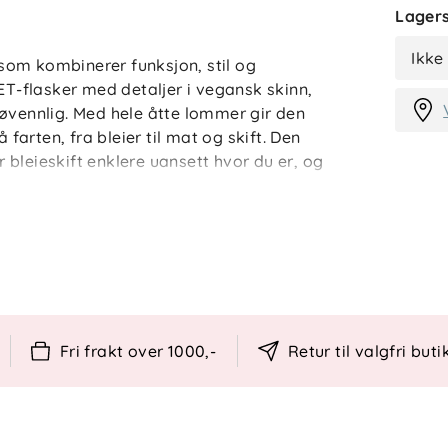
Lagers
Ikke
som kombinerer funksjon, stil og
PET-flasker med detaljer i vegansk skinn,
jøvennlig. Med hele åtte lommer gir den
 farten, fra bleier til mat og skift. Den
bleieskift enklere uansett hvor du er, og
perfekt som jobb- eller hverdagssekk med
e skinndetaljer
inkludert
Fri frakt over 1000,-
Retur til valgfri buti