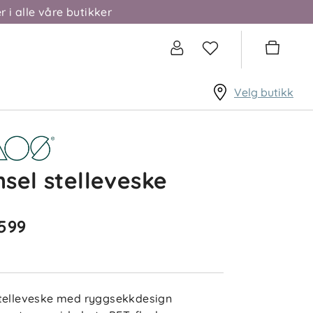
r i alle våre butikker
Velg butikk
sel stelleveske
 599
telleveske med ryggsekkdesign