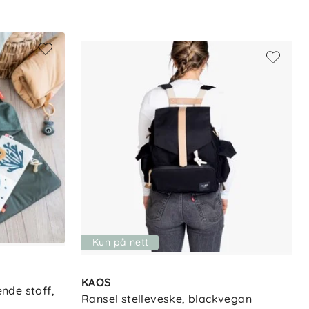
Kun på nett
KAOS
de stoff, 
Ransel stelleveske, blackvegan