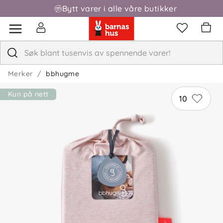
Bytt varer i alle våre butikker
Merker
bbhugme
Kun på nett
10