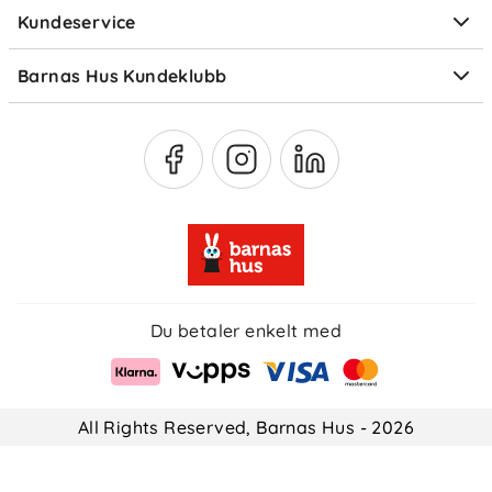
Kundeservice
Om Klarna
Medlemsfordeler
Barnas Hus Kundeklubb
Medlemsvilkår
Du betaler enkelt med
All Rights Reserved, Barnas Hus - 2026