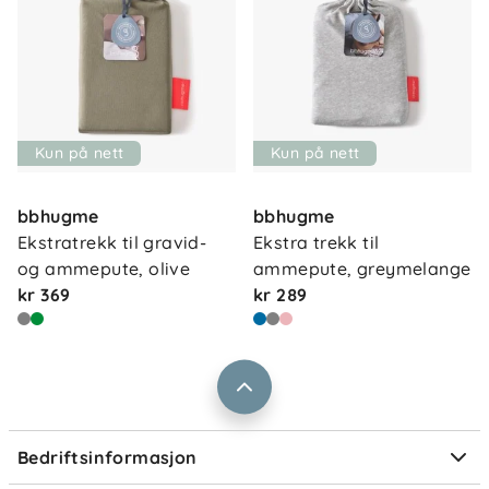
Kun på nett
Kun på nett
Om oss
Kontakt oss
bbhugme
bbhugme
Våre butikker
Frakt og levering
Ekstratrekk til gravid- 
Ekstra trekk til 
Vårt samfunnsansvar
og ammepute, olive
ammepute, greymelange
Retur og reklamasjon
kr 369
kr 289
Jobbe i Barnas Hus
Salgsbetingelser
Barnas Hus bedrift
Prismatch
Kontaktpersoner
Informasjonskapsler
Personvern
Ofte stilte spørsmål
Bedriftsinformasjon
Størrelsesguider
Elektronisk avfall