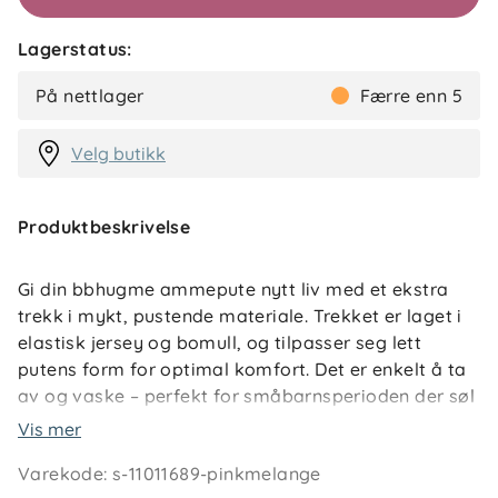
Lagerstatus:
På nettlager
Færre enn 5
Velg butikk
Produktbeskrivelse
Gi din bbhugme ammepute nytt liv med et ekstra
trekk i mykt, pustende materiale. Trekket er laget i
elastisk jersey og bomull, og tilpasser seg lett
putens form for optimal komfort. Det er enkelt å ta
av og vaske – perfekt for småbarnsperioden der søl
og hyppig bruk er en del av hverdagen.
Vis mer
Varekode
:
s-11011689-pinkmelange
Med flere farger og design å velge mellom, kan du