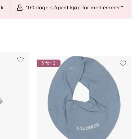
kk
100 dagers åpent kjøp for medlemmer**
3 for 2