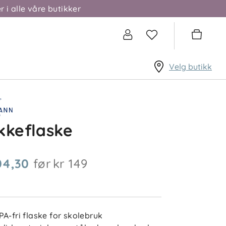
r i alle våre butikker
Velg butikk
kkeflaske
04,30
før
kr 149
PA-fri flaske for skolebruk