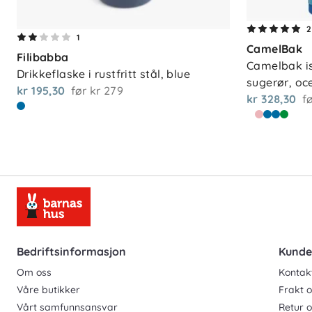
2
1
CamelBak
Filibabba
Camelbak is
Drikkeflaske i rustfritt stål, blue
sugerør, oc
kr 195,30
før
kr 279
kr 328,30
f
Bedriftsinformasjon
Kunde
Om oss
Kontak
Våre butikker
Frakt o
Vårt samfunnsansvar
Retur 