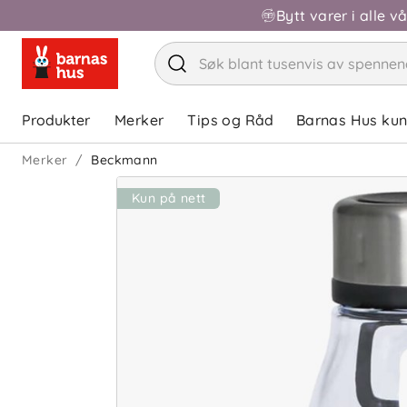
Bytt varer i alle v
Produkter
Merker
Tips og Råd
Barnas Hus ku
Merker
Beckmann
30%
Kun på nett