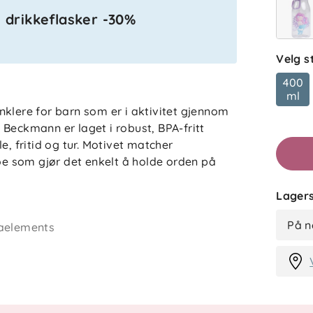
g drikkeflasker -30%
Velg s
400
ml
klere for barn som er i aktivitet gjennom
Beckmann er laget i robust, BPA-fritt
e, fritid og tur. Motivet matcher
 som gjør det enkelt å holde orden på
Lagers
drikke uten at flasken blir tung i sekken.
På n
jaelements
aglig bruk, slik at den er lett å holde ren