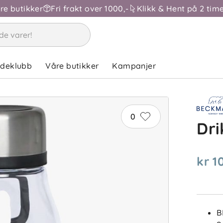
åre butikker
Fri frakt over 1000,-
Klikk & Hent på 2 time
ndeklubb
Våre butikker
Kampanjer
0
Dri
kr 1
B