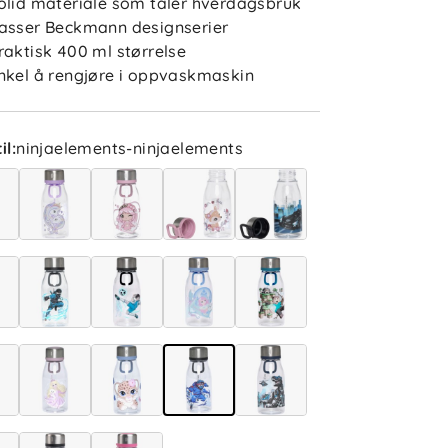
olid materiale som tåler hverdagsbruk
asser Beckmann designserier
raktisk 400 ml størrelse
nkel å rengjøre i oppvaskmaskin
il
:
ninjaelements-ninjaelements