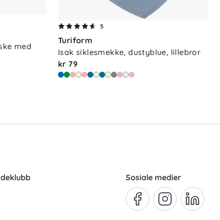
5
Turiform
ske med 
Isak siklesmekke, dustyblue, lillebror
kr 79
ndeklubb
Sosiale medier