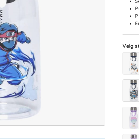
S
P
P
E
Velg st