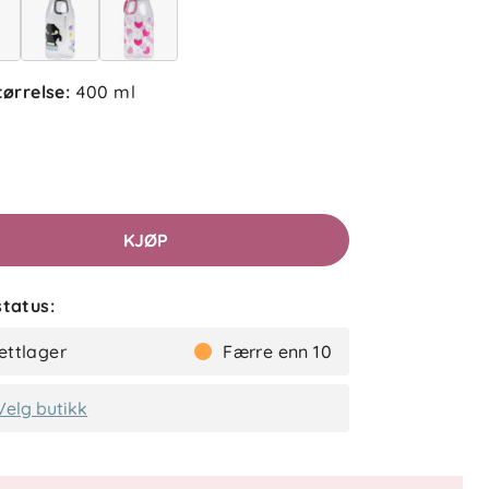
tørrelse
:
400 ml
KJØP
tatus:
ettlager
Færre enn 10
Velg butikk