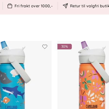
ør.
Fri frakt over 1000,-
Retur til valgfri buti
og tur.
30%
ann-serier.