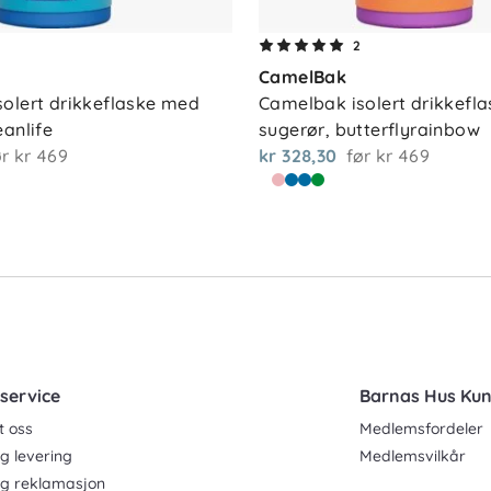
2
CamelBak
olert drikkeflaske med 
Camelbak isolert drikkefla
eanlife
sugerør, butterflyrainbow
ør
kr 469
kr 328,30
før
kr 469
service
Barnas Hus Ku
t oss
Medlemsfordeler
g levering
Medlemsvilkår
og reklamasjon