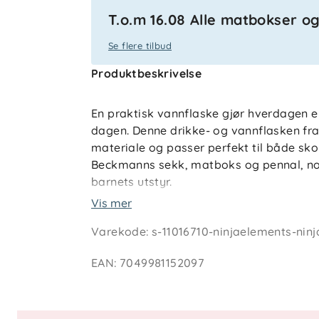
T.o.m 16.08 Alle matbokser o
Se flere tilbud
Produktbeskrivelse
En praktisk vannflaske gjør hverdagen en
dagen. Denne drikke- og vannflasken fra 
materiale og passer perfekt til både skol
Beckmanns sekk, matboks og pennal, noe
barnets utstyr.
Vis mer
Kapasiteten på 400 ml gir en god mengde 
Varekode
:
s-11016710-ninjaelements-nin
Den tåler oppvaskmaskin og er laget for d
og klar til neste skoledag.
EAN
:
7049981152097
Nøkkelfunksjoner
BPA-fritt materiale for trygg bruk.