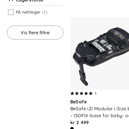
På nettlager
(2)
Vis flere filtre
1
BeSafe
BeSafe iZi Modular i-Size 
– ISOFIX-base for baby- o
små…
kr 2 499