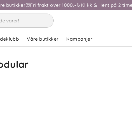
åre butikker
Fri frakt over 1000,-
Klikk & Hent på 2 time
ndeklubb
Våre butikker
Kampanjer
odular