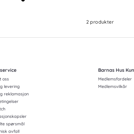
2 produkter
service
Barnas Hus Ku
t oss
Medlemsfordeler
g levering
Medlemsvilkår
og reklamasjon
etingelser
tch
asjonskapsler
ilte spørsmål
nisk avfall