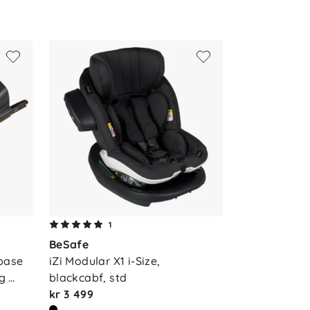
1
BeSafe
base 
iZi Modular X1 i-Size, 
g 
blackcabf, std
kr 3 499