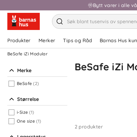
Bytt varer i alle v
Produkter
Merker
Tips og Råd
Barnas Hus ku
BeSafe iZi Modular
BeSafe iZi M
Merke
BeSafe
(2)
Størrelse
i-Size
(1)
One size
(1)
2 produkter
Lagerstatus