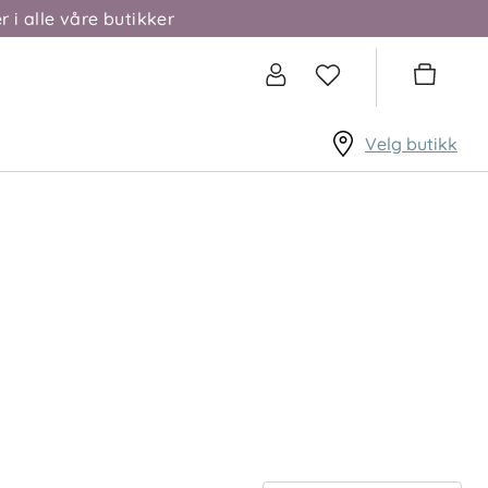
r i alle våre butikker
Velg butikk