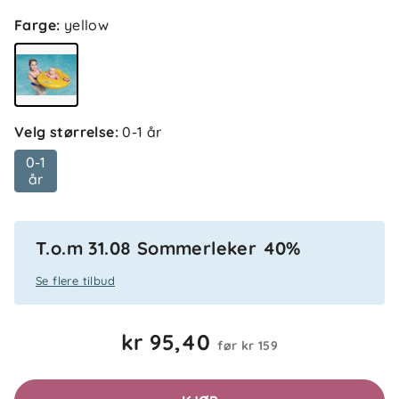
4.7
5
Farge
:
yellow
4
3
2
basert på 3 anmeldelser
1
Sorter etter
Filtrer etter
Velg størrelse
:
0-1 år
0-1
år
Anmeldelser (3)
Inger O
Bekreftet kjøper
IO
T.o.m 31.08 Sommerleker 40%
7 dager siden
Se flere tilbud
kr 95,40
før
kr 159
Maren
Bekreftet kjøper
M
1 måned siden