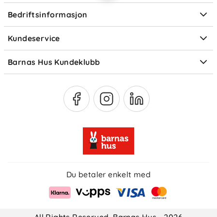
Ofte stilte spørsmål
Bedriftsinformasjon
Størrelsesguider
Elektronisk avfall
Kundeservice
Om Klarna
Medlemsfordeler
Barnas Hus Kundeklubb
Medlemsvilkår
Du betaler enkelt med