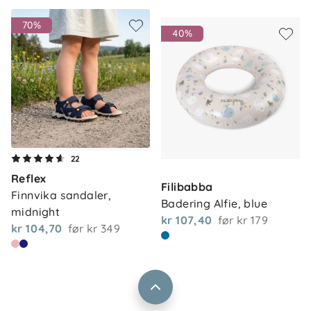
70%
40%
Om oss
22
Kontakt oss
Reflex
Våre butikker
Filibabba
Frakt og levering
Finnvika sandaler, 
Badering Alfie, blue
Vårt samfunnsansvar
midnight
Retur og reklamasjon
kr 107,40
før
kr 179
kr 104,70
før
kr 349
Jobbe i Barnas Hus
Salgsbetingelser
Barnas Hus bedrift
Prismatch
Kontaktpersoner
Informasjonskapsler
Personvern