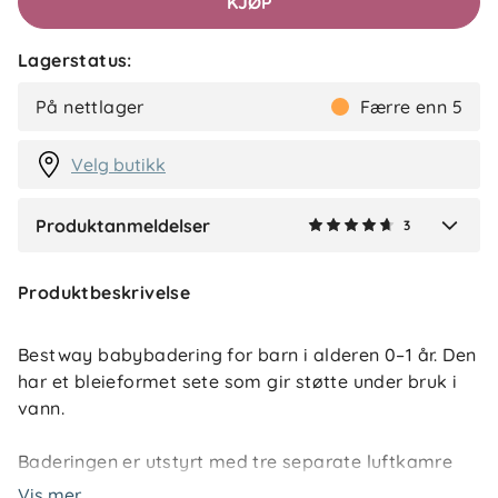
KJØP
Lagerstatus:
Kjersti R
Bekreftet kjøper
KR
På nettlager
Færre enn 5
2 måneder siden
Velg butikk
Produktanmeldelser
3
Verified by Trustvoice
Produktbeskrivelse
Bestway babybadering for barn i alderen 0–1 år. Den
har et bleieformet sete som gir støtte under bruk i
vann.
Baderingen er utstyrt med tre separate luftkamre
og ekstra håndtak. Maksvekt er 11 kg. Diameter er
Vis mer