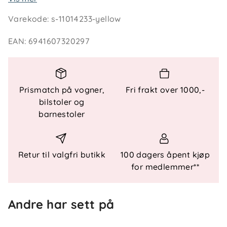
ca. 69 cm. Materiale er slitesterk vinyl.
Varekode
:
s-11014233-yellow
EAN
:
6941607320297
Spesielle funksjoner
Bleieformet sete
Ekstra håndtak
Prismatch på vogner,
Fri frakt over 1000,-
Tre luftkamre
bilstoler og
barnestoler
Mål og vekt
Diameter:
ca. 69 cm
Retur til valgfri butikk
100 dagers åpent kjøp
for medlemmer**
Andre har sett på