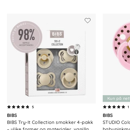
- Flaskesmokk i naturgummilateks - Sm
BPA-frie materialer
Vedlikehold
- Steriliser alle flaskedeler i kokende van
før hver bruk av flasken anbefales - Ikke
flasken - Flasken må aldri være lukket ell
oppvaskmaskin i øverste hylle, unntatt t
før første bruk og kontroller sugedelen
regelmessig ved overhelling/skålding
Kun på net
5
1
BIBS
BIBS
BIBS Try-It Collection smokker 4-pakk 
STUDIO Colo
– ulike former og materialer, vanilla
babypinkm