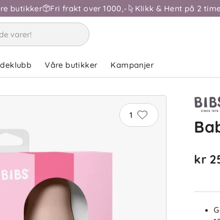
åre butikker
Fri frakt over 1000,-
Klikk & Hent på 2 time
ndeklubb
Våre butikker
Kampanjer
1
Bab
kr 2
G