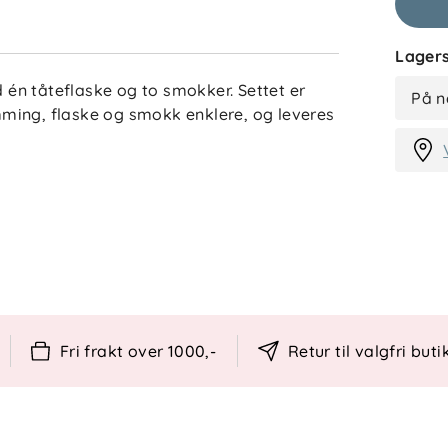
Lagers
d én tåteflaske og to smokker. Settet er
På n
ming, flaske og smokk enklere, og leveres
unde tut er utformet for å ligne den
 brystvorte under amming. Flasken har
re luftinntak og kan hjelpe med å
.
Fri frakt over 1000,-
Retur til valgfri buti
und og naturlig sugedel - Fleksibel latex
uftinntak - Slow flow flaskesmokk