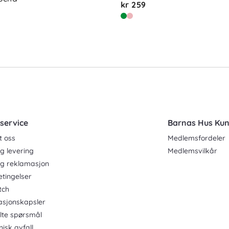
kr 259
service
Barnas Hus Ku
t oss
Medlemsfordeler
g levering
Medlemsvilkår
og reklamasjon
etingelser
tch
asjonskapsler
ilte spørsmål
nisk avfall