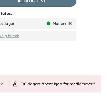
KLIKK OG HENT
tatus:
ettlager
Mer enn 10
Velg butikk
kk
100 dagers åpent kjøp for medlemmer**