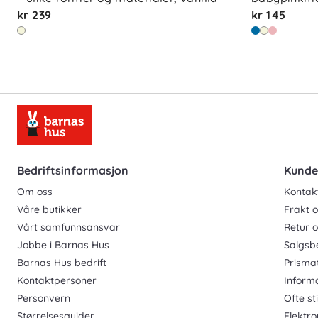
kr 239
kr 145
Bedriftsinformasjon
Kunde
Om oss
Kontak
Våre butikker
Frakt o
Vårt samfunnsansvar
Retur 
Jobbe i Barnas Hus
Salgsb
Barnas Hus bedrift
Prisma
Kontaktpersoner
Inform
Personvern
Ofte st
Størrelsesguider
Elektro