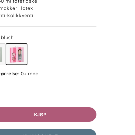
50 ml tåteflaske
mokker i latex
nti-kolikkventil
blush
tørrelse
:
0+ mnd
KJØP