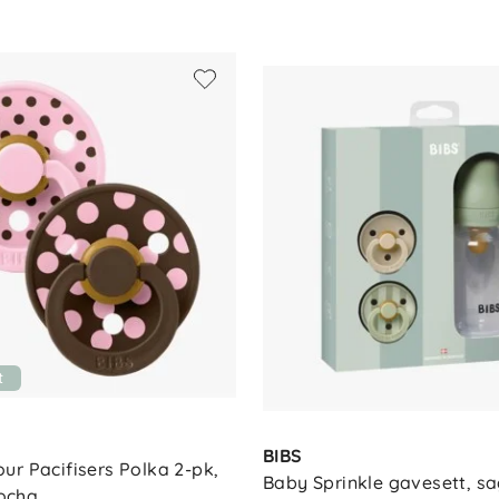
okker med sugedel i naturgummilateks -
n i 5 minutter før første bruk - Sterilisering
 overskrid 100 °C ved sterilisering av
er tildekket under sterilisering - Tåler
rakt og flaskesmokk - Steriliser smokker
 nøye - Naturgummilateks bør rengjøres
t
BIBS
ur Pacifisers Polka 2-pk, 
Baby Sprinkle gavesett, s
ocha