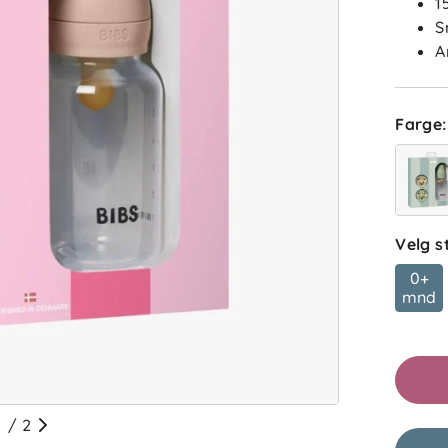
1
S
A
Farge
:
Velg s
0+
mnd
/
2