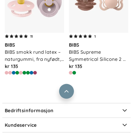
Om oss
11
1
Kontakt oss
BIBS
BIBS
Våre butikker
Frakt og levering
BIBS smokk rund latex – 
BIBS Supreme 
Vårt samfunnsansvar
naturgummi, fra nyfødt, 
Symmetrical Silicone 2 
Retur og reklamasjon
…
kr 135
P…
kr 135
Jobbe i Barnas Hus
Salgsbetingelser
Barnas Hus bedrift
Prismatch
Kontaktpersoner
Informasjonskapsler
Personvern
Ofte stilte spørsmål
Bedriftsinformasjon
Størrelsesguider
Elektronisk avfall
Kundeservice
Om Klarna
Medlemsfordeler