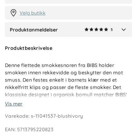
2 måneder siden
Velg butikk
Produktanmeldelser
5
Verified by Trustvoice
Produktbeskrivelse
Denne flettede smokkesnoren fra BIBS holder
smokken innen rekkevidde og beskytter den mot
smuss. Den festes enkelt i barnets klær med et
nikkelfritt klips og passer de fleste smokker. Det
klassiske designet i organisk bomull matcher BIBS'
smokker og gir et stilrent uttrykk. Snoren er
Vis mer
produsert i henhold til gjeldende sikkerhetsstandard
Varekode
:
s-11041537-blushivory
for smokkesnorer (EN 12586).
EAN
:
5713795220823