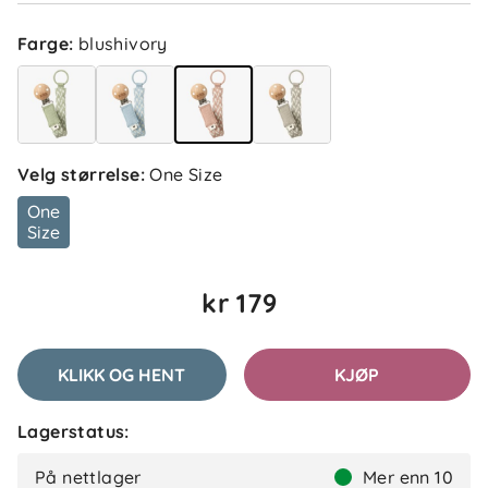
Beate
Bekreftet kjøper
B
Farge
:
blushivory
1 måned siden
Elise S
Bekreftet kjøper
Velg størrelse
:
One Size
ES
1 måned siden
One
Size
kr 179
Berit
Bekreftet kjøper
B
1 måned siden
KLIKK OG HENT
KJØP
Lagerstatus:
Vilde
Bekreftet kjøper
V
På nettlager
Mer enn 10