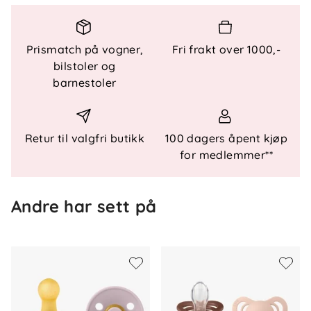
Funksjonelle detaljer
Materiale
: 100 % organisk bomull, nikkelfritt
metall
Prismatch på vogner,
Fri frakt over 1000,-
Lengde
: 22 cm
bilstoler og
Standard
: EN 12586+A1:2011
barnestoler
Kompatibilitet
: Passer de fleste smokker
Retur til valgfri butikk
100 dagers åpent kjøp
for medlemmer**
Andre har sett på