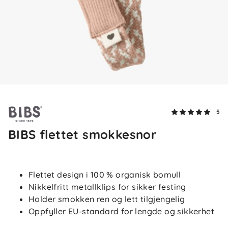
5.0
5
4
3
2
basert på 5 anmeldelser
1
Sorter etter
Filtrer etter
5
BIBS flettet smokkesnor
Anmeldelser (5)
Luljeta T
Bekreftet kjøper
Flettet design i 100 % organisk bomull
LT
Nikkelfritt metallklips for sikker festing
I går
Holder smokken ren og lett tilgjengelig
Oppfyller EU-standard for lengde og sikkerhet