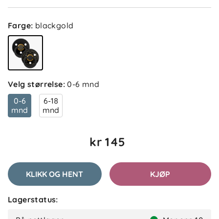
Farge
:
blackgold
Velg størrelse
:
0-6 mnd
0-6
6-18
mnd
mnd
kr 145
KLIKK OG HENT
KJØP
Lagerstatus: