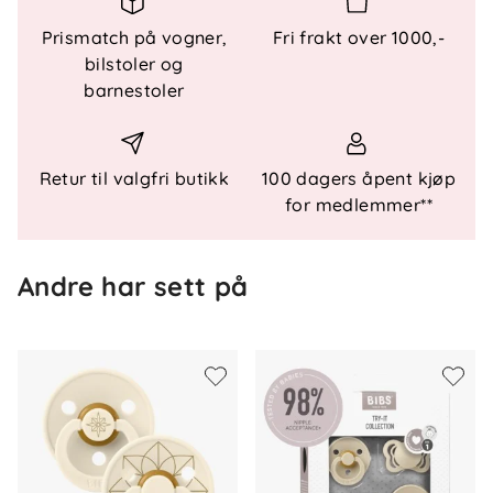
Spesielle funksjoner
Prismatch på vogner,
Fri frakt over 1000,-
- Rundt skjold med tre luftehull - Rund ring med
bilstoler og
BIBS-inngravering
barnestoler
Materialer
- Sugedel i naturgummilateks - Skjold i
matvaregodkjent materiale
Retur til valgfri butikk
100 dagers åpent kjøp
for medlemmer**
Sikkerhet og standarder
- 100 % fri for BPA og ftalater - Overholder EN
Andre har sett på
1400+A2