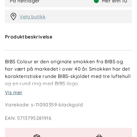
På nettlager
Mer enn 10
Velg butikk
Produktbeskrivelse
BIBS Colour er den originale smokken fra BIBS og
har vært på markedet i over 40 år. Smokken har det
karakteristiske runde BIBS-skjoldet med tre luftehull
og en rund ring med BIBS-logo.
Vis mer
Studio Collection kombinerer funksjon og design
Varekode
:
s-11050359-blackgold
med mønstre inspirert av striper og blomster.
Smokken er designet og produsert i Danmark/EU og
EAN
:
5713795281916
oppfyller gjeldende europeiske sikkerhetskrav.