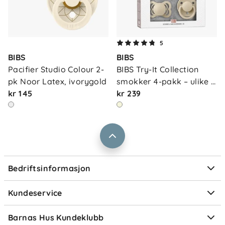
Om oss
5
Kontakt oss
BIBS
BIBS
Våre butikker
Frakt og levering
Pacifier Studio Colour 2-
BIBS Try-It Collection 
Vårt samfunnsansvar
pk Noor Latex, ivorygold
smokker 4-pakk – ulike 
Retur og reklamasjon
kr 145
f…
kr 239
Jobbe i Barnas Hus
Salgsbetingelser
Barnas Hus bedrift
Prismatch
Kontaktpersoner
Informasjonskapsler
Personvern
Ofte stilte spørsmål
Bedriftsinformasjon
Størrelsesguider
Elektronisk avfall
Kundeservice
Om Klarna
Medlemsfordeler
Barnas Hus Kundeklubb
Medlemsvilkår