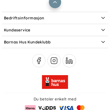
Kontaktpersoner
Informasjonskapsler
Personvern
Ofte stilte spørsmål
Bedriftsinformasjon
Størrelsesguider
Elektronisk avfall
Kundeservice
Om Klarna
Medlemsfordeler
Barnas Hus Kundeklubb
Medlemsvilkår
Du betaler enkelt med