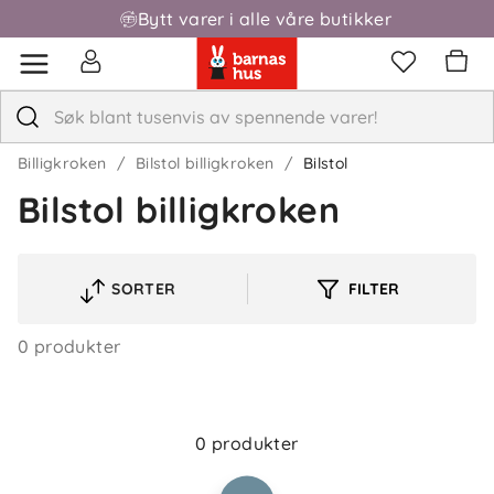
Bytt varer i alle våre butikker
Billigkroken
Bilstol billigkroken
Bilstol
Bilstol billigkroken
SORTER
FILTER
Om oss
VELG
Kontakt oss
SORTERINGSREKKEFØLGE
Våre butikker
0 produkter
Frakt og levering
Vårt samfunnsansvar
Retur og reklamasjon
Jobbe i Barnas Hus
Salgsbetingelser
0 produkter
Barnas Hus bedrift
Prismatch