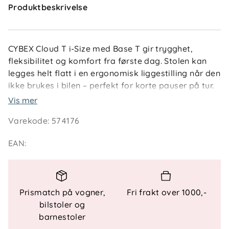
Produktbeskrivelse
CYBEX Cloud T i-Size med Base T gir trygghet,
fleksibilitet og komfort fra første dag. Stolen kan
legges helt flatt i en ergonomisk liggestilling når den
ikke brukes i bilen – perfekt for korte pauser på tur.
Med Base T får du 180° rotasjon som gjør det
Vis mer
enklere å løfte barnet inn og ut uten tunge
Varekode
:
574176
vridninger. Den avanserte ventilasjonen holder
temperaturen behagelig året rundt. Cloud T i-Size
EAN
:
kan enkelt klikkes på kompatible CYBEX-
barnevogner og blir en del av et praktisk
reisesystem for småbarnsforeldre på farten.
Prismatch på vogner,
Fri frakt over 1000,-
Nøkkelfunksjoner
bilstoler og
Ergonomisk liggestilling utenfor bilen
barnestoler
180° rotasjon med Base T for enkel betjening