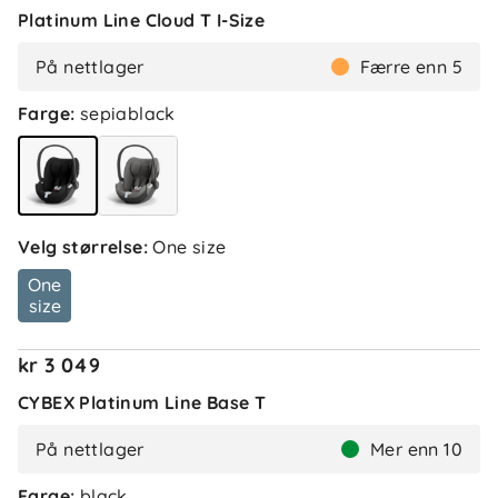
Platinum Line Cloud T I-Size
På nettlager
Færre enn 5
Farge
:
sepiablack
Velg størrelse
:
One size
One
size
kr 3 049
CYBEX Platinum Line Base T
På nettlager
Mer enn 10
Farge
:
black