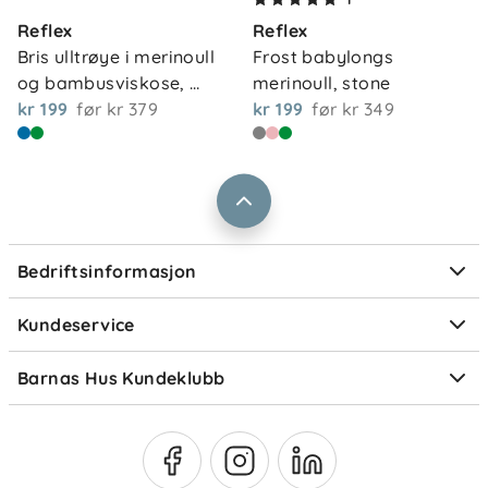
Kontakt oss
Godkjenning: UN R129/03 i-Size
Reflex
Reflex
Våre butikker
Montering: ISOFIX med støtteben
Frakt og levering
Bris ulltrøye i merinoull 
Frost babylongs 
Rotasjon: 180°/360° avhengig av stol
Vårt samfunnsansvar
og bambusviskose, 
merinoull, stone
Retur og reklamasjon
pale…
kr 199
før
kr 379
kr 199
før
kr 349
Jobbe i Barnas Hus
Salgsbetingelser
Barnas Hus bedrift
Prismatch
Kontaktpersoner
Informasjonskapsler
Personvern
Ofte stilte spørsmål
Bedriftsinformasjon
Størrelsesguider
Elektronisk avfall
Kundeservice
Om Klarna
Medlemsfordeler
Barnas Hus Kundeklubb
Medlemsvilkår