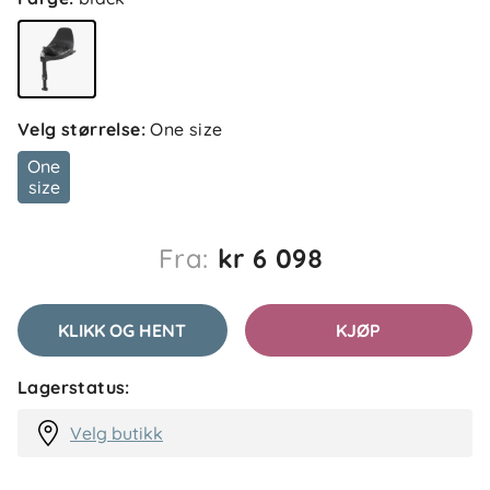
Velg størrelse
:
One size
One
size
Fra:
kr 6 098
KLIKK OG HENT
KJØP
Lagerstatus:
Velg butikk