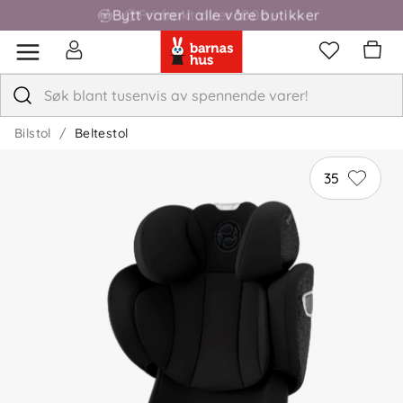
Bytt varer i alle våre butikker
Fri frakt over 1000,-
Bilstol
Beltestol
35