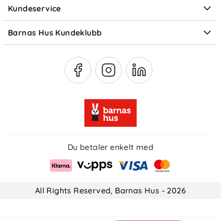
Kundeservice
Om Klarna
Medlemsfordeler
Barnas Hus Kundeklubb
Medlemsvilkår
Du betaler enkelt med
All Rights Reserved, Barnas Hus - 2026