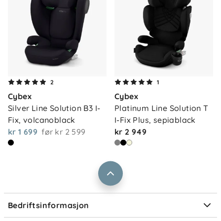
Om oss
2
1
Kontakt oss
Cybex
Cybex
Våre butikker
Frakt og levering
Silver Line Solution B3 I-
Platinum Line Solution T 
Vårt samfunnsansvar
Fix, volcanoblack
I-Fix Plus, sepiablack
Retur og reklamasjon
kr 1 699
før
kr 2 599
kr 2 949
Jobbe i Barnas Hus
Salgsbetingelser
Barnas Hus bedrift
Prismatch
Kontaktpersoner
Informasjonskapsler
Personvern
Ofte stilte spørsmål
Bedriftsinformasjon
Størrelsesguider
Elektronisk avfall