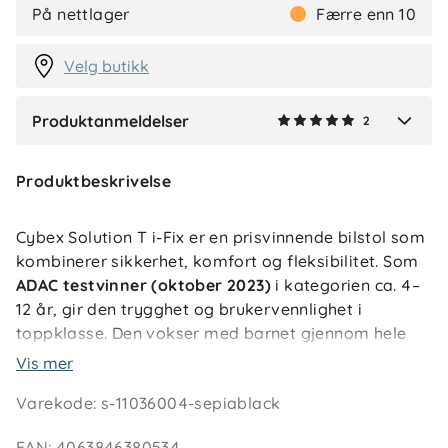
R
På nettlager
Færre enn 10
2 måneder siden
Velg butikk
Produktanmeldelser
2
Verified by Trustvoice
Produktbeskrivelse
Cybex Solution T i-Fix er en prisvinnende bilstol som
kombinerer sikkerhet, komfort og fleksibilitet. Som
ADAC testvinner (oktober 2023)
i kategorien ca. 4–
12 år, gir den trygghet og brukervennlighet i
toppklasse. Den vokser med barnet gjennom hele
bilstolperioden, med 12-trinns høyde- og
Vis mer
breddejustering som sikrer optimal passform. Den
Varekode
:
s-11036004-sepiablack
vippebare hodestøtten holder hodet i trygg posisjon
selv under søvn, og ventilasjonssystemet sørger for
EAN
:
4063846380534