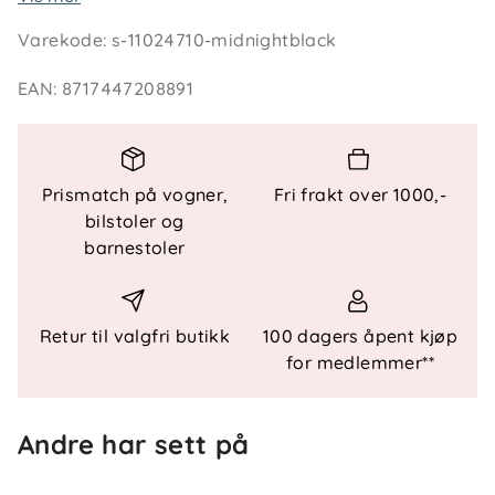
Kalesje, sittedelstekstil og øvrige deler må kjøpes
Varekode
:
s-11024710-midnightblack
separat.
EAN
:
8717447208891
Innhold i pakken
Liggedelstekstil til Bugaboo Donkey 5
Merk: Kalesje og sittedel er ikke inkludert
Prismatch på vogner,
Fri frakt over 1000,-
bilstoler og
barnestoler
Retur til valgfri butikk
100 dagers åpent kjøp
for medlemmer**
Andre har sett på