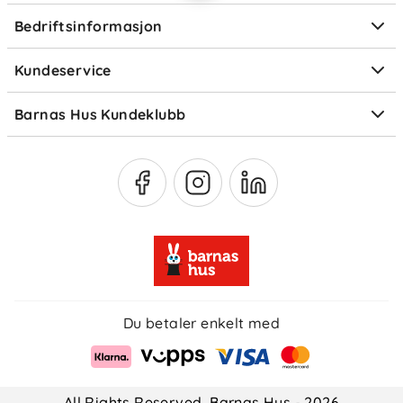
Ofte stilte spørsmål
Bedriftsinformasjon
Størrelsesguider
Elektronisk avfall
Kundeservice
Om Klarna
Medlemsfordeler
Barnas Hus Kundeklubb
Medlemsvilkår
Du betaler enkelt med
All Rights Reserved, Barnas Hus - 2026