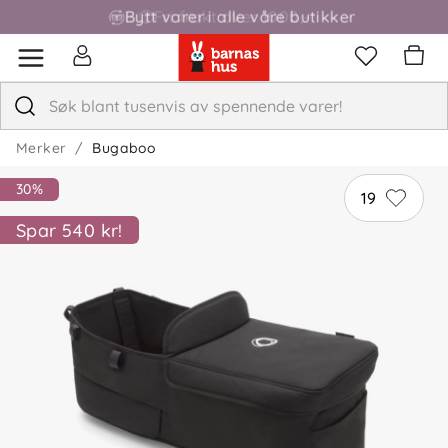
Bytt varer i alle våre butikker
Fri frakt over 1000,-
Merker
Bugaboo
30%
19
Spar 540 kr!