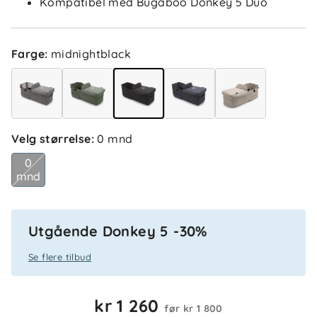
Kompatibel med Bugaboo Donkey 5 Duo
Farge
:
midnightblack
Velg størrelse
:
0 mnd
0
mnd
Utgående Donkey 5 -30%
Se flere tilbud
kr 1 260
før
kr 1 800