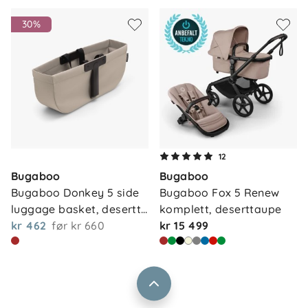
30%
Om oss
12
Kontakt oss
Bugaboo
Bugaboo
Våre butikker
Frakt og levering
Bugaboo Donkey 5 side 
Bugaboo Fox 5 Renew 
Vårt samfunnsansvar
luggage basket, desertt…
komplett, deserttaupe
Retur og reklamasjon
kr 462
før
kr 660
kr 15 499
Jobbe i Barnas Hus
Salgsbetingelser
Barnas Hus bedrift
Prismatch
Kontaktpersoner
Informasjonskapsler
Personvern