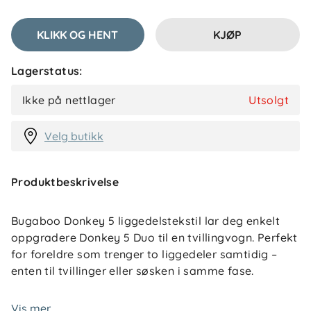
KLIKK OG HENT
KJØP
Lagerstatus:
Ikke på nettlager
Utsolgt
Velg butikk
Produktbeskrivelse
Bugaboo Donkey 5 liggedelstekstil lar deg enkelt
oppgradere Donkey 5 Duo til en tvillingvogn. Perfekt
for foreldre som trenger to liggedeler samtidig –
enten til tvillinger eller søsken i samme fase.
Merk at dette ikke er et komplett utvidelsessett.
Vis mer