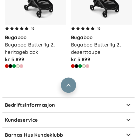
Om oss
19
19
Kontakt oss
Bugaboo
Bugaboo
Våre butikker
Frakt og levering
Bugaboo Butterfly 2, 
Bugaboo Butterfly 2, 
Vårt samfunnsansvar
heritageblack
deserttaupe
Retur og reklamasjon
kr 5 899
kr 5 899
Jobbe i Barnas Hus
Salgsbetingelser
Barnas Hus bedrift
Prismatch
Kontaktpersoner
Informasjonskapsler
Personvern
Ofte stilte spørsmål
Bedriftsinformasjon
Størrelsesguider
Elektronisk avfall
Kundeservice
Om Klarna
Medlemsfordeler
Barnas Hus Kundeklubb
Medlemsvilkår