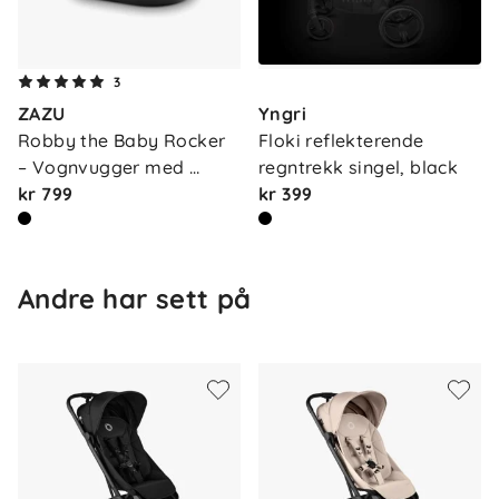
3
ZAZU
Yngri
Robby the Baby Rocker 
Floki reflekterende 
– Vognvugger med 
regntrekk singel, black
gråte…
kr 799
kr 399
Andre har sett på