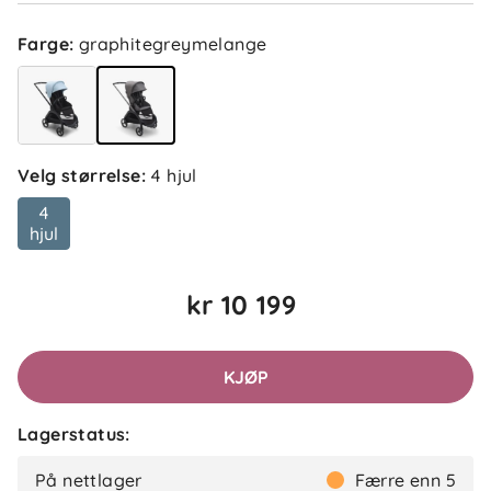
Farge
:
graphitegreymelange
Velg størrelse
:
4 hjul
4
hjul
kr 10 199
KJØP
Lagerstatus:
På nettlager
Færre enn 5