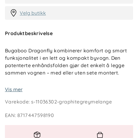
Velg butikk
Produktbeskrivelse
Bugaboo Dragonfly kombinerer komfort og smart
funksjonalitet i en lett og kompakt byvogn. Den
patenterte enhåndsfolden gjør det enkelt å legge
sammen vognen – med eller uten sete montert.
Med fleksibel oppbevaringsløsning får du god plass
Vis mer
til det du trenger på farten, og full fjæring gir en
Varekode
:
s-11036302-graphitegreymelange
myk og stabil trilletur i urbane omgivelser. Perfekt
for familier som ønsker en praktisk vogn til både
EAN
:
8717447598190
hverdagsbruk og reise.